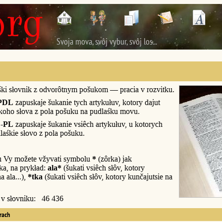
Svoja mova, svôj vybur, svôj los...
śki słovnik z odvorôtnym pošukom — pracia v rozvitku.
PDL
zapuskaje šukanie tych artykułuv, kotory dajut
śkoho słova z pola pošuku na pudlaśku movu.
-PL
zapuskaje šukanie vsiêch artykułuv, u kotorych
laśkie słovo z pola pošuku.
u Vy možete vžyvati symbolu
*
(zôrka) jak
a, na prykład:
ala*
(šukati vsiêch słôv, kotory
a ala...),
*tka
(šukati vsiêch słôv, kotory kunčajutsie na
y v słovniku: 46 436
erach