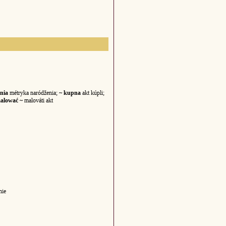
nia
métryka naródženia;
~ kupna
akt kúpli;
alować ~
malováti akt
nie