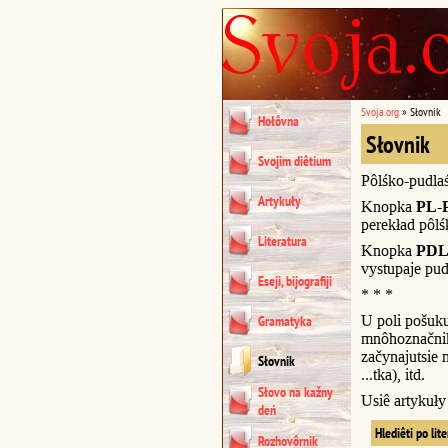
Svoja.org
»
Słovnik
Hołôvna
Słovnik
Svojim diêtium
Pôlśko-pudla
Artykuły
Knopka
PL-
perekład pôl
Literatura
Knopka
PDL
vystupaje pud
Eseji, bijografiji
* * *
U poli pošuk
Gramatyka
mnôhoznačnik
začynajutsie n
Słovnik
...tka), itd.
Słovo na kažny
Usiê artykuł
deń
Hlediêti po lit
Rozhovôrnik