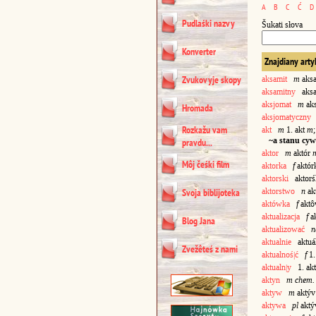
A
B
C
Ć
D
Pudlaśki nazvy
Šukati słova
Konverter
Znajdiany arty
Zvukovyje skopy
aksamit
m
aks
aksamitny
aksa
aksjomat
m
ak
Hromada
aksjomatyczny
a
Rozkažu vam
akt
m
1. akt
m
~a stanu cyw
pravdu...
aktor
m
aktór
Môj čeśki film
aktorka
f
aktór
aktorski
aktorś
aktorstwo
n
ak
Svoja biblijoteka
aktówka
f
aktô
aktualizacja
f
ak
Blog Jana
aktualizować
n
aktualnie
aktuál
Zvežêteś z nami
aktualnoś|ć
f
1.
aktualn|y
1. aktu
aktyn
m chem.
aktyw
m
aktý
aktywa
pl
akt