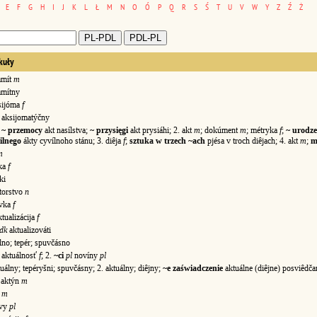
E
F
G
H
I
J
K
L
Ł
M
N
O
Ó
P
Q
R
S
Ś
T
U
V
W
Y
Z
Ź
Ż
kuły
amít
m
mítny
sijóma
f
ksijomatýčny
;
~ przemocy
akt nasílstva;
~ przysięgi
akt prysiáhi; 2. akt
m
; dokúment
m
; métryka
f
;
~ urodze
ilnego
ákty cyvílnoho stánu; 3. diêja
f
;
sztuka w trzech ~ach
pjésa v troch diêjach; 4. akt
m
;
m
m
ka
f
ki
torstvo
n
vka
f
tualizácija
f
dk
aktualizováti
no; tepér; spuvčásno
 aktuálnosť
f
; 2.
~ci
pl
novíny
pl
álny; tepéryšni; spuvčásny; 2. aktuálny; diêjny;
~e zaświadczenie
aktuálne (diêjne) posviêdča
aktýn
m
v
m
ývy
pl