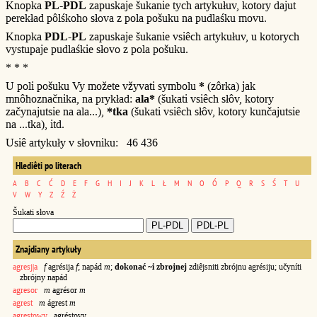
Knopka
PL-PDL
zapuskaje šukanie tych artykułuv, kotory dajut
perekład pôlśkoho słova z pola pošuku na pudlaśku movu.
Knopka
PDL-PL
zapuskaje šukanie vsiêch artykułuv, u kotorych
vystupaje pudlaśkie słovo z pola pošuku.
* * *
U poli pošuku Vy možete vžyvati symbolu
*
(zôrka) jak
mnôhoznačnika, na prykład:
ala*
(šukati vsiêch słôv, kotory
začynajutsie na ala...),
*tka
(šukati vsiêch słôv, kotory kunčajutsie
na ...tka), itd.
Usiê artykuły v słovniku: 46 436
Hlediêti po literach
A
B
C
Ć
D
E
F
G
H
I
J
K
L
Ł
M
N
O
Ó
P
Q
R
S
Ś
T
U
V
W
Y
Z
Ź
Ż
Šukati słova
Znajdiany artykuły
agresj|a
f
agrésija
f
; napád
m
;
dokonać ~i zbrojnej
zdiêjsniti zbrójnu agrésiju; učyníti
zbrójny napád
agresor
m
agrésor
m
agrest
m
ágrest
m
agrestowy
agréstovy