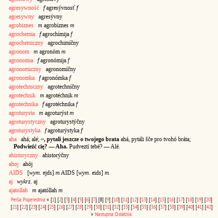
agresywność
f
agresývnosť
f
agresywny
agresývny
agrobiznes
m
agrobíznes
m
agrochemia
f
agrochímija
f
agrochemiczny
agrochimíčny
agronom
m
agronóm
m
agronomia
f
agronómija
f
agronomiczny
agronomíčny
agronomka
f
agronómka
f
agrotechniczny
agrotechníčny
agrotechnik
m
agrotéchnik
m
agrotechnika
f
agrotéchnika
f
agroturysta
m
agroturýst
m
agroturystyczny
agroturystýčny
agroturystyka
f
agroturýstyka
f
aha
ahá; alé;
~, pytali jeszcze o twojego brata
ahá, pytáli šče pro tvohó bráta;
Podwieźć cię? — Aha.
Pudveztí tebé? — Alé.
ahistoryczny
ahistorýčny
ahoj
ahój
AIDS
[
wym.
ejds]
m
AIDS [
wym.
eids]
m
aj
wykrz.
aj
ajatollah
m
ajatóllah
m
Perša
Poperednia
«
[
1
]
[
2
]
[
3
]
[
4
]
[
5
]
[
6
]
[
7
]
[8]
[
9
]
[
10
]
[
11
]
[
12
]
[
13
]
[
14
]
[
15
]
[
16
]
[
17
]
[
18
]
[
19
]
[
20
]
[
21
]
[
22
]
[
23
]
[
24
]
[
25
]
[
26
]
[
27
]
[
28
]
[
29
]
[
30
]
[
31
]
[
32
]
[
33
]
[
34
]
[
35
]
[
36
]
[
37
]
[
38
]
[
39
]
[
40
]
[
41
]
[
42
]
»
Nastupna
Ostatnia