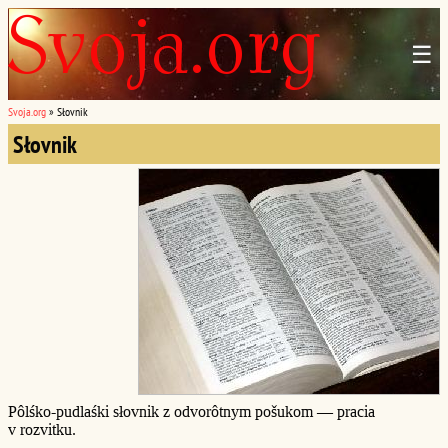
☰
Svoja.org
»
Słovnik
Słovnik
Pôlśko-pudlaśki słovnik z odvorôtnym pošukom — pracia
v rozvitku.