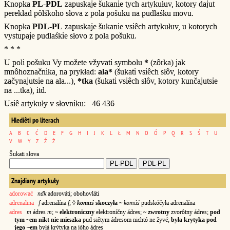
Knopka
PL-PDL
zapuskaje šukanie tych artykułuv, kotory dajut
perekład pôlśkoho słova z pola pošuku na pudlaśku movu.
Knopka
PDL-PL
zapuskaje šukanie vsiêch artykułuv, u kotorych
vystupaje pudlaśkie słovo z pola pošuku.
* * *
U poli pošuku Vy možete vžyvati symbolu
*
(zôrka) jak
mnôhoznačnika, na prykład:
ala*
(šukati vsiêch słôv, kotory
začynajutsie na ala...),
*tka
(šukati vsiêch słôv, kotory kunčajutsie
na ...tka), itd.
Usiê artykuły v słovniku: 46 436
Hlediêti po literach
A
B
C
Ć
D
E
F
G
H
I
J
K
L
Ł
M
N
O
Ó
P
Q
R
S
Ś
T
U
V
W
Y
Z
Ź
Ż
Šukati słova
Znajdiany artykuły
adorować
ndk
adorováti; obohovláti
adrenalina
f
adrenalína
f
; ◊
komuś
skoczyła ~
komúś
pudskóčyła adrenalína
adres
m
ádres
m
;
~ elektroniczny
elektroníčny ádres;
~ zwrotny
zvorôtny ádres;
pod
tym ~em nikt nie mieszka
pud siêtym ádresom nichtó ne žyvé;
była krytyka pod
jego ~em
byłá krýtyka na jóho ádres