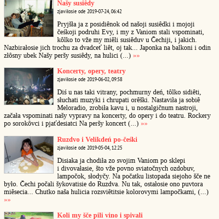
Našy susiêdy
zjaviłosie ode 2019-07-24, 06:42
Pryjšła ja z posidiênok od našoji susiêdki i mojoji
čeśkoji podruhi Evy, i my z Vaniom stali vspominati,
kôlko to vže my miêli susiêduv u Čechiji, i jakich.
Nazbirałosie jich trochu za dvadceť liêt, oj tak... Japonka na balkoni i odin
złôsny ubek Našy peršy susiêdy, na hulici (...)
»»
Koncerty, opery, teatry
zjaviłosie ode 2019-06-02, 09:58
Diś u nas taki vitrany, pochmurny deń, tôlko sidiêti,
słuchati muzyki i chrupati orêški. Nastaviła ja sobiê
Meloradio, zrobiła kavu i, u nostalgičnum nastroji,
začała vspominati našy vypravy na koncerty, do opery i do teatru. Rockery
po sorokôvci i pjaťdesiatci Na peršy koncert (...)
»»
Ruzdvo i Velikdeń po-čeśki
zjaviłosie ode 2019-05-04, 12:25
Disiaka ja chodiła zo svojim Vaniom po sklepi
i divovałasie, što vže povno sviatočnych ozdobuv,
lampočok, słodyčy. Na počatku listopada siejoho šče ne
było. Čechi počali šykovatisie do Ruzdva. Nu tak, ostałosie ono puvtora
miêsecia... Chutko naša hulicia rozsviêtitsie kolorovymi lampočkami, (...)
»»
Koli my šče pili vino i spivali