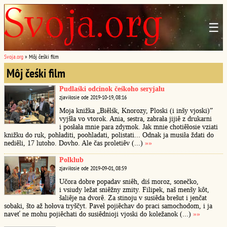
☰
Svoja.org
»
Môj čeśki film
Môj čeśki film
Pudlaśki odcinok čeśkoho seryjalu
zjaviłosie ode 2019-10-19, 08:16
Moja knižka „Biêlśk, Knorozy, Ploski (i inšy vjoski)”
vyjšła vo vtorok. Ania, sestra, zabrała jijiê z drukarni
i posłała mnie para zdymok. Jak mnie chotiêłosie vziati
knižku do ruk, pohładiti, poohladati, polistati... Odnak ja musiła ždati do
nediêli, 17 lutoho. Dovho. Ale čas proletiêv (...)
»»
Polklub
zjaviłosie ode 2019-09-01, 08:59
Učora dobre popadav sniêh, diś moroz, sonečko,
i vsiudy ležat sniêžny zmity. Filipek, naš menšy kôt,
šaliêje na dvorê. Za stinoju v susiêda brešut i jenčat
sobaki, što až hołova tryščyt. Paveł pojiêchav do praci samochodom, i ja
naveť ne mohu pojiêchati do susiêdnioji vjoski do koležanok (...)
»»