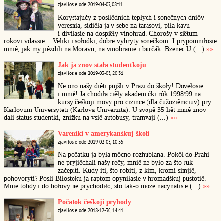
zjaviłosie ode 2019-04-07, 08:11
Korystajučy z posliêdnich tepłych i sonečnych dniôv
veresnia, sidiêła ja v sebe na tarasovi, piła kavu
i diviłasie na dospiêły vinohrad. Chorošy v siêtum
rokovi vdavsie... Veliki i sołodki, dobre vyhryty sonečkom. I prypomniłosie
mniê, jak my jiêzdili na Moravu, na vinobranie i burčák. Bzenec U (...)
»»
Jak ja znov stała studentkoju
zjaviłosie ode 2019-03-03, 20:31
Ne ono našy diêti pujšli v Prazi do škoły! Dovełosie
i mniê! Ja chodiła ciêły akademićki rôk 1998/99 na
kursy čeśkoji movy pro cizince (dla čužoziêmciuv) pry
Karlovum Universyteti (Karlova Univerzita). U svojiê 35 liêt mniê znov
dali status studentki, znižku na vsiê autobusy, tramvaji (...)
»»
Vareniki v amerykanśkuj školi
zjaviłosie ode 2019-02-03, 10:55
Na počatku ja była môcno rozhublana. Pokôl do Prahi
ne pryjiêchali našy rečy, mniê ne było za što ruk
začepiti. Kudy iti, što robiti, z kim, kromi simjiê,
pohovoryti? Posli Biłostoku ja raptom opyniłasie v hromadśkuj pustotiê.
Mniê tohdy i do hołovy ne prychodiło, što tak-o može načynatisie (...)
»»
Počatok čeśkoji pryhody
zjaviłosie ode 2018-12-30, 14:41