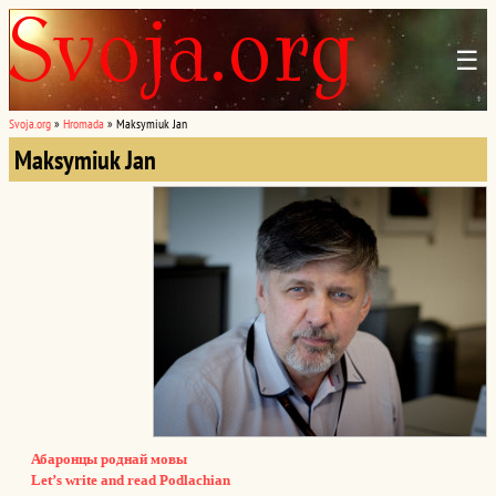
☰
Svoja.org
»
Hromada
»
Maksymiuk Jan
Maksymiuk Jan
Абаронцы роднай мовы
Let’s write and read Podlachian