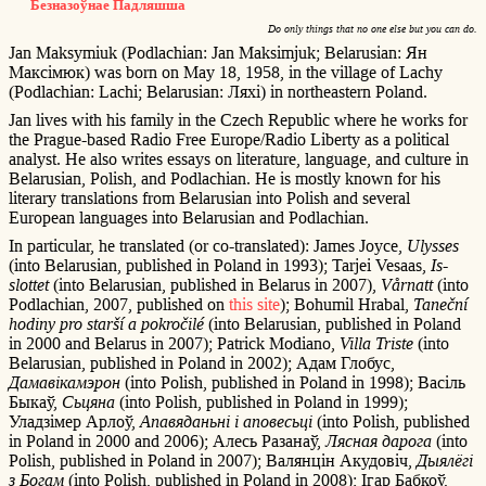
Безназоўнае Падляшша
Do only things that no one else but you can do.
Jan Maksymiuk (Podlachian: Jan Maksimjuk; Belarusian: Ян
Максімюк) was born on May 18, 1958, in the village of Lachy
(Podlachian: Lachi; Belarusian: Ляхі) in northeastern Poland.
Jan lives with his family in the Czech Republic where he works for
the Prague-based Radio Free Europe/Radio Liberty as a political
analyst. He also writes essays on literature, language, and culture in
Belarusian, Polish, and Podlachian. He is mostly known for his
literary translations from Belarusian into Polish and several
European languages into Belarusian and Podlachian.
In particular, he translated (or co-translated): James Joyce,
Ulysses
(into Belarusian, published in Poland in 1993); Tarjei Vesaas,
Is-
slottet
(into Belarusian, published in Belarus in 2007),
Vårnatt
(into
Podlachian, 2007, published on
this site
); Bohumil Hrabal,
Taneční
hodiny pro starší a pokročilé
(into Belarusian, published in Poland
in 2000 and Belarus in 2007); Patrick Modiano,
Villa Triste
(into
Belarusian, published in Poland in 2002); Адам Глoбус,
Дамавікамэрон
(into Polish, published in Poland in 1998); Васіль
Быкаў,
Сьцяна
(into Polish, published in Poland in 1999);
Уладзімер Арлоў,
Апавяданьні і аповесьці
(into Polish, published
in Poland in 2000 and 2006); Алесь Разанаў,
Лясная дарога
(into
Polish, published in Poland in 2007); Валянцін Акудовіч,
Дыялёгі
з Богам
(into Polish, published in Poland in 2008); Ігар Бабкоў,