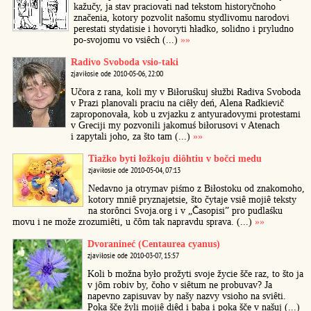
kažučy, ja stav praciovati nad tekstom historyčnoho
značenia, kotory pozvolit našomu stydlivomu narodovi
perestati stydatisie i hovoryti hładko, solidno i pryludno
po-svojomu vo vsiêch (...)
»»
Radivo Svoboda vsio-taki
zjaviłosie ode 2010-05-06, 22:00
Učora z rana, koli my v Biłoruśkuj słužbi Radiva Svoboda
v Prazi planovali praciu na ciêły deń, Alena Radkievič
zaproponovała, kob u zvjazku z antyuradovymi protestami
v Greciji my pozvonili jakomuś biłorusovi v Atenach
i zapytali joho, za što tam (...)
»»
Tiažko byti łožkoju diôhtiu v bočci medu
zjaviłosie ode 2010-05-04, 07:13
Nedavno ja otrymav piśmo z Biłostoku od znakomoho,
kotory mniê pryznajetsie, što čytaje vsiê mojiê teksty
na storônci Svoja.org i v „Časopisi” pro pudlaśku
movu i ne može zrozumiêti, u čôm tak napravdu sprava. (...)
»»
Dvoranineć (Centaurea cyanus)
zjaviłosie ode 2010-03-07, 15:57
Koli b možna było prožyti svoje žycie šče raz, to što ja
v jôm robiv by, čoho v siêtum ne probuvav? Ja
napevno zapisuvav by našy nazvy vsioho na sviêti.
Poka šče žyli mojiê diêd i baba i poka šče v našuj (...)