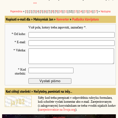
»»
Poperednia
« [
1
] [
2
] [
3
] [
4
] [
5
] [
6
] [
7
] [
8
] [
9
] [
10
] [
11
] [12] [
13
] [
14
] [
15
] [
16
] [
17
] »
Nastupna
Napisati e-mail dla » Maksymiuk Jan »
Konverter
»
Pudlaśka klavijatura
Vsiê pola, kotory treba zapovniti, zaznačany
*
.
*
Od koho:
*
E-mail:
*
Viêstka:
*
Kod
storônki:
Kod siêtoji storônki »
Nečytelny, pominiati na inšy...
Siêty kod treba perepisati v odpoviêdniu rubryku formulara,
koli schočete vysłati komentar abo e-mail. Zarejestrovanym
(i zalogovanym) korystalnikam ne treba vvoditi nijakich koduv
(
zarejestrovatisie na Svoja.org
).
vhoru storônki