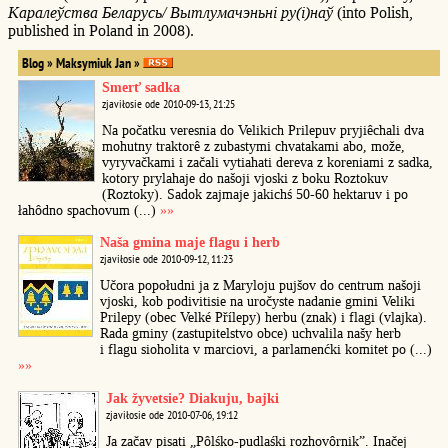
Каралеўства Беларусь/ Вытлумачэньні ру(і)наў
(into Polish,
published in Poland in 2008).
Blog » Maksymiuk Jan »
Smerť sadka
zjaviłosie ode 2010-09-13, 21:25
Na počatku veresnia do Velikich Prilepuv pryjiêchali dva
mohutny traktorê z zubastymi chvatakami abo, može,
vyryvačkami i začali vytiahati dereva z koreniami z sadka,
kotory prylahaje do našoji vjoski z boku Roztokuv
(Roztoky). Sadok zajmaje jakichś 50-60 hektaruv i po
łahôdno spachovum (...)
»»
Naša gmina maje flagu i herb
zjaviłosie ode 2010-09-12, 11:23
Učora popołudni ja z Maryloju pujšov do centrum našoji
vjoski, kob podivitisie na uročyste nadanie gmini Veliki
Prilepy (obec Velké Přílepy) herbu (znak) i flagi (vlajka).
Rada gminy (zastupitelstvo obce) uchvalila našy herb
i flagu sioholita v marciovi, a parlamenćki komitet po (...)
»»
Jak žyvetsie? Diakuju, bajki
zjaviłosie ode 2010-07-06, 19:12
Ja začav pisati „Pôlśko-pudlaśki rozhovôrnik”. Inačej