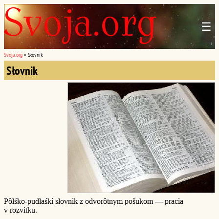
☰
Svoja.org
»
Słovnik
Słovnik
Pôlśko-pudlaśki słovnik z odvorôtnym pošukom — pracia
v rozvitku.