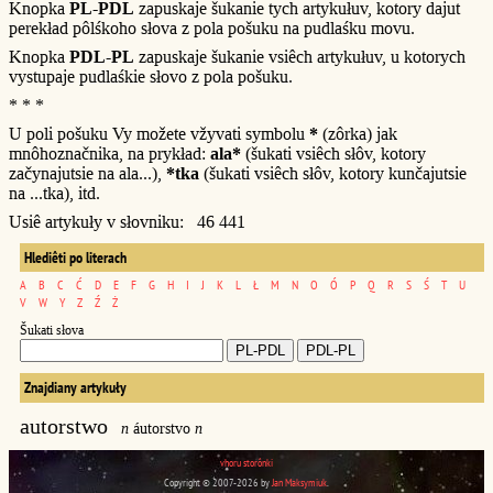
Knopka
PL-PDL
zapuskaje šukanie tych artykułuv, kotory dajut
perekład pôlśkoho słova z pola pošuku na pudlaśku movu.
Knopka
PDL-PL
zapuskaje šukanie vsiêch artykułuv, u kotorych
vystupaje pudlaśkie słovo z pola pošuku.
* * *
U poli pošuku Vy možete vžyvati symbolu
*
(zôrka) jak
mnôhoznačnika, na prykład:
ala*
(šukati vsiêch słôv, kotory
začynajutsie na ala...),
*tka
(šukati vsiêch słôv, kotory kunčajutsie
na ...tka), itd.
Usiê artykuły v słovniku: 46 441
Hlediêti po literach
A
B
C
Ć
D
E
F
G
H
I
J
K
L
Ł
M
N
O
Ó
P
Q
R
S
Ś
T
U
V
W
Y
Z
Ź
Ż
Šukati słova
Znajdiany artykuły
autorstwo
n
áutorstvo
n
vhoru storônki
Copyright © 2007-2026 by
Jan Maksymiuk
.