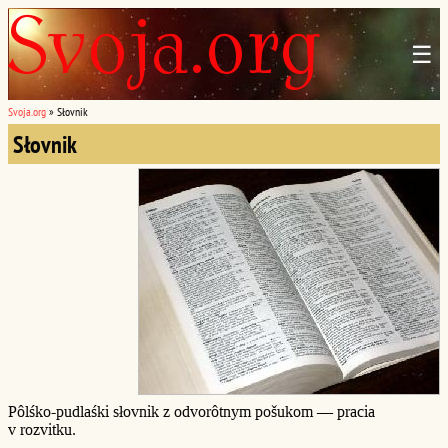
☰
Svoja.org
»
Słovnik
Słovnik
Pôlśko-pudlaśki słovnik z odvorôtnym pošukom — pracia
v rozvitku.