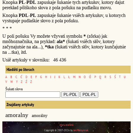
Knopka
PL-PDL
zapuskaje šukanie tych artykułuv, kotory dajut
perekład pôlśkoho słova z pola pošuku na pudlaśku movu.
Knopka
PDL-PL
zapuskaje šukanie vsiêch artykułuv, u kotorych
vystupaje pudlaśkie słovo z pola pošuku.
* * *
U poli pošuku Vy možete vžyvati symbolu
*
(zôrka) jak
mnôhoznačnika, na prykład:
ala*
(šukati vsiêch słôv, kotory
začynajutsie na ala...),
*tka
(šukati vsiêch słôv, kotory kunčajutsie
na ...tka), itd.
Usiê artykuły v słovniku: 46 436
Hlediêti po literach
A
B
C
Ć
D
E
F
G
H
I
J
K
L
Ł
M
N
O
Ó
P
Q
R
S
Ś
T
U
V
W
Y
Z
Ź
Ż
Šukati słova
Znajdiany artykuły
amoralny
amorálny
vhoru storônki
Copyright © 2007-2026 by
Jan Maksymiuk
.