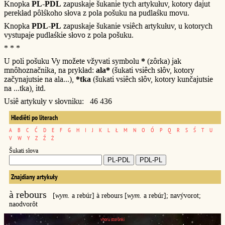
Knopka
PL-PDL
zapuskaje šukanie tych artykułuv, kotory dajut
perekład pôlśkoho słova z pola pošuku na pudlaśku movu.
Knopka
PDL-PL
zapuskaje šukanie vsiêch artykułuv, u kotorych
vystupaje pudlaśkie słovo z pola pošuku.
* * *
U poli pošuku Vy možete vžyvati symbolu
*
(zôrka) jak
mnôhoznačnika, na prykład:
ala*
(šukati vsiêch słôv, kotory
začynajutsie na ala...),
*tka
(šukati vsiêch słôv, kotory kunčajutsie
na ...tka), itd.
Usiê artykuły v słovniku: 46 436
Hlediêti po literach
A
B
C
Ć
D
E
F
G
H
I
J
K
L
Ł
M
N
O
Ó
P
Q
R
S
Ś
T
U
V
W
Y
Z
Ź
Ż
Šukati słova
Znajdiany artykuły
à rebours
[
wym.
a rebúr] à rebours [
wym.
a rebúr]; navývorot;
naodvorôt
vhoru storônki