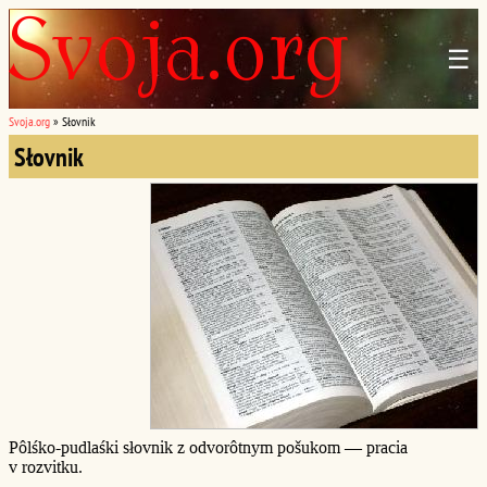
☰
Svoja.org
»
Słovnik
Słovnik
Pôlśko-pudlaśki słovnik z odvorôtnym pošukom — pracia
v rozvitku.