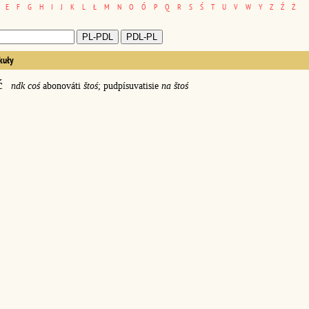
E
F
G
H
I
J
K
L
Ł
M
N
O
Ó
P
Q
R
S
Ś
T
U
V
W
Y
Z
Ź
Ż
kuły
ć
ndk coś
abonováti
štoś
; pudpísuvatisie
na štoś