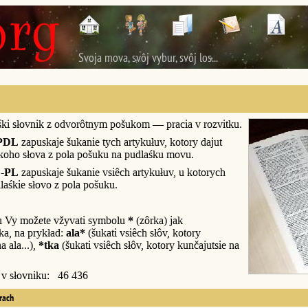
Svoja mova, svôj vybur, svôj los...
śki słovnik z odvorôtnym pošukom — pracia v rozvitku.
PDL
zapuskaje šukanie tych artykułuv, kotory dajut
śkoho słova z pola pošuku na pudlaśku movu.
-PL
zapuskaje šukanie vsiêch artykułuv, u kotorych
laśkie słovo z pola pošuku.
u Vy možete vžyvati symbolu
*
(zôrka) jak
a, na prykład:
ala*
(šukati vsiêch słôv, kotory
a ala...),
*tka
(šukati vsiêch słôv, kotory kunčajutsie na
y v słovniku: 46 436
erach