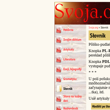
Svoja.org
»
Słovnik
Hołôvna
Słovnik
Svojim diêtium
Pôlśko-pudla
Artykuły
Knopka
PL-
perekład pôl
Literatura
Knopka
PDL
vystupaje pud
Eseji, bijografiji
* * *
U poli pošuk
Gramatyka
mnôhoznačnik
začynajutsie n
Słovnik
...tka), itd.
Słovo na kažny
Usiê artykuł
deń
Hlediêti po lit
Rozhovôrnik