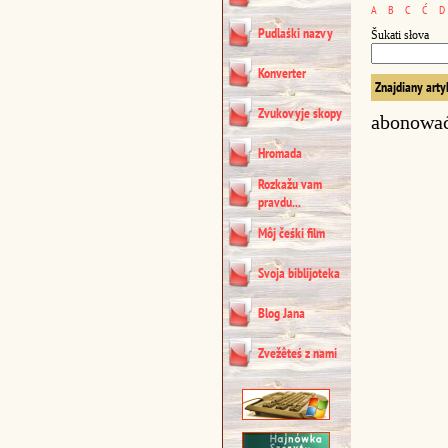
A
B
C
Ć
D
Pudlaśki nazvy
Šukati słova
Konverter
Znajdiany arty
Zvukovyje skopy
abonowa
Hromada
Rozkažu vam
pravdu...
Môj čeśki film
Svoja biblijoteka
Blog Jana
Zvežêteś z nami