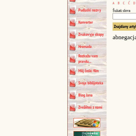
A
B
C
Ć
D
Pudlaśki nazvy
Šukati słova
Konverter
Znajdiany arty
Zvukovyje skopy
abnegacj
Hromada
Rozkažu vam
pravdu...
Môj čeśki film
Svoja biblijoteka
Blog Jana
Zvežêteś z nami