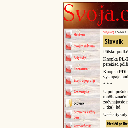
Svoja.org
»
Słovnik
Hołôvna
Słovnik
Svojim diêtium
Pôlśko-pudla
Artykuły
Knopka
PL-
perekład pôl
Literatura
Knopka
PDL
vystupaje pud
Eseji, bijografiji
* * *
U poli pošuk
Gramatyka
mnôhoznačnik
začynajutsie n
Słovnik
...tka), itd.
Słovo na kažny
Usiê artykuł
deń
Hlediêti po lit
Rozhovôrnik