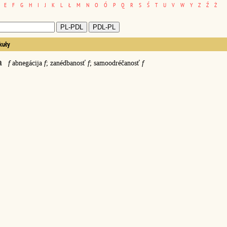
E
F
G
H
I
J
K
L
Ł
M
N
O
Ó
P
Q
R
S
Ś
T
U
V
W
Y
Z
Ź
Ż
kuły
a
f
abnegácija
f
; zanédbanosť
f
; samoodréčanosť
f