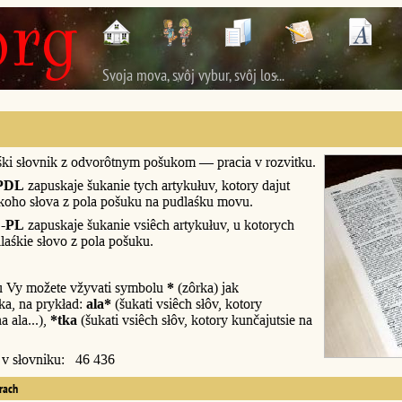
Svoja mova, svôj vybur, svôj los...
śki słovnik z odvorôtnym pošukom — pracia v rozvitku.
PDL
zapuskaje šukanie tych artykułuv, kotory dajut
śkoho słova z pola pošuku na pudlaśku movu.
-PL
zapuskaje šukanie vsiêch artykułuv, u kotorych
laśkie słovo z pola pošuku.
u Vy možete vžyvati symbolu
*
(zôrka) jak
a, na prykład:
ala*
(šukati vsiêch słôv, kotory
a ala...),
*tka
(šukati vsiêch słôv, kotory kunčajutsie na
y v słovniku: 46 436
erach