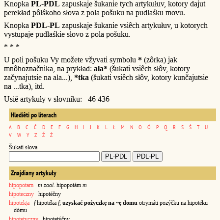
Knopka
PL-PDL
zapuskaje šukanie tych artykułuv, kotory dajut
perekład pôlśkoho słova z pola pošuku na pudlaśku movu.
Knopka
PDL-PL
zapuskaje šukanie vsiêch artykułuv, u kotorych
vystupaje pudlaśkie słovo z pola pošuku.
* * *
U poli pošuku Vy možete vžyvati symbolu
*
(zôrka) jak
mnôhoznačnika, na prykład:
ala*
(šukati vsiêch słôv, kotory
začynajutsie na ala...),
*tka
(šukati vsiêch słôv, kotory kunčajutsie
na ...tka), itd.
Usiê artykuły v słovniku: 46 436
Hlediêti po literach
A
B
C
Ć
D
E
F
G
H
I
J
K
L
Ł
M
N
O
Ó
P
Q
R
S
Ś
T
U
V
W
Y
Z
Ź
Ż
Šukati słova
Znajdiany artykuły
hipopotam
m zool.
hipopotám
m
hipoteczny
hipotéčny
hipotek|a
f
hipotéka
f
;
uzyskać pożyczkę na ~ę domu
otrymáti pozýčku na hipotéku
dómu
hipotetyczny
hipotetýčny