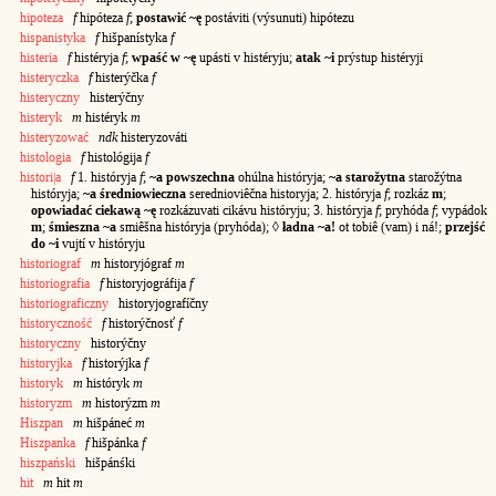
hipoteza
f
hipóteza
f
;
postawić ~ę
postáviti (výsunuti) hipótezu
hispanistyka
f
hišpanístyka
f
histeria
f
histéryja
f
;
wpaść w ~ę
upásti v histéryju;
atak ~i
prýstup histéryji
histeryczka
f
histerýčka
f
histeryczny
histerýčny
histeryk
m
histéryk
m
histeryzować
ndk
histeryzováti
histologia
f
histológija
f
histori|a
f
1. históryja
f
;
~a powszechna
ohúlna históryja;
~a starožytna
starožýtna
históryja;
~a średniowieczna
serednioviêčna historyja; 2. históryja
f
; rozkáz
m
;
opowiadać ciekawą ~ę
rozkázuvati cikávu históryju; 3. históryja
f
; pryhóda
f
; vypádok
m
;
śmieszna ~a
smiêšna históryja (pryhóda); ◊
ładna ~a!
ot tobiê (vam) i ná!;
przejść
do ~i
vujtí v históryju
historiograf
m
historyjógraf
m
historiografia
f
historyjográfija
f
historiograficzny
historyjografíčny
historyczność
f
historýčnosť
f
historyczny
historýčny
historyjka
f
historýjka
f
historyk
m
históryk
m
historyzm
m
historýzm
m
Hiszpan
m
hišpáneć
m
Hiszpanka
f
hišpánka
f
hiszpański
hišpánśki
hit
m
hit
m