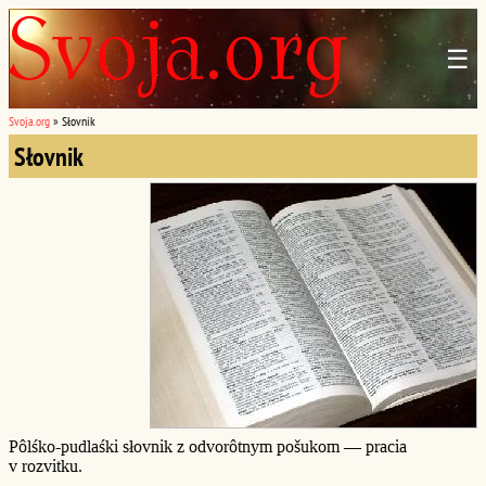
☰
Svoja.org
»
Słovnik
Słovnik
Pôlśko-pudlaśki słovnik z odvorôtnym pošukom — pracia
v rozvitku.