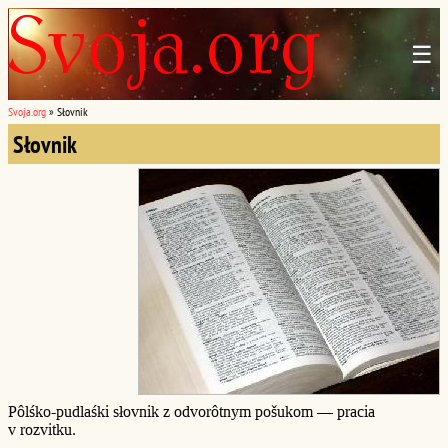
☰
Svoja.org
»
Słovnik
Słovnik
Pôlśko-pudlaśki słovnik z odvorôtnym pošukom — pracia
v rozvitku.