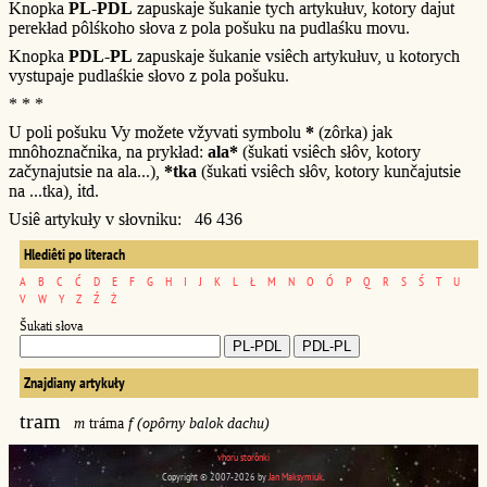
Knopka
PL-PDL
zapuskaje šukanie tych artykułuv, kotory dajut
perekład pôlśkoho słova z pola pošuku na pudlaśku movu.
Knopka
PDL-PL
zapuskaje šukanie vsiêch artykułuv, u kotorych
vystupaje pudlaśkie słovo z pola pošuku.
* * *
U poli pošuku Vy možete vžyvati symbolu
*
(zôrka) jak
mnôhoznačnika, na prykład:
ala*
(šukati vsiêch słôv, kotory
začynajutsie na ala...),
*tka
(šukati vsiêch słôv, kotory kunčajutsie
na ...tka), itd.
Usiê artykuły v słovniku: 46 436
Hlediêti po literach
A
B
C
Ć
D
E
F
G
H
I
J
K
L
Ł
M
N
O
Ó
P
Q
R
S
Ś
T
U
V
W
Y
Z
Ź
Ż
Šukati słova
Znajdiany artykuły
tram
m
tráma
f (opôrny balok dachu)
vhoru storônki
Copyright © 2007-2026 by
Jan Maksymiuk
.