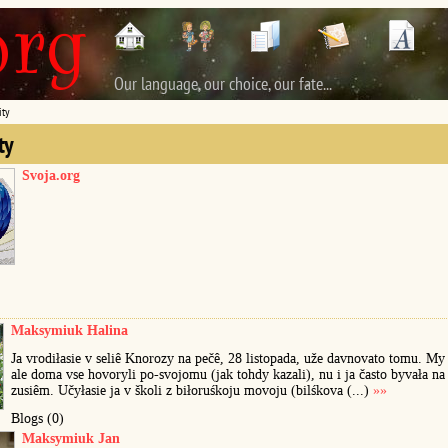
Our language, our choice, our fate...
ty
ty
Svoja.org
Maksymiuk Halina
Ja vrodiłasie v seliê Knorozy na pečê, 28 listopada, uže davnovato tomu. My 
ale doma vse hovoryli po-svojomu (jak tohdy kazali), nu i ja často byvała na
zusiêm. Učyłasie ja v školi z biłoruśkoju movoju (bilśkova (...)
»»
Blogs (0)
Maksymiuk Jan