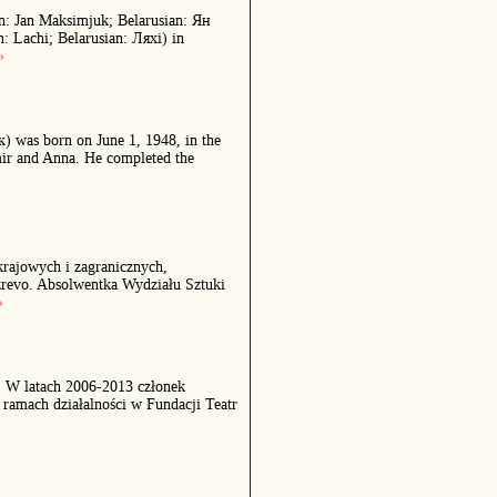
an: Jan Maksimjuk; Belarusian: Ян
: Lachi; Belarusian: Ляхі) in
»
) was born on June 1, 1948, in the
imir and Anna. He completed the
 krajowych i zagranicznych,
zrevo. Absolwentka Wydziału Sztuki
»
a. W latach 2006-2013 członek
amach działalności w Fundacji Teatr