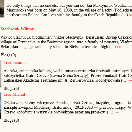
Do only things that no one else but you can do. Jan Maksymiuk (Podlachi
Максімюк) was born on May 18, 1958, in the village of Lachy (Podlachian
northeastern Poland. Jan lives with his family in the Czech Republic (...)
»
Stachwiuk Wiktor
Wiktor Stachwiuk (Podlachian: Viktor Stachvijuk; Belarusian: Віктар Стахвюк
village of Trystianka in the Białystok region, into a family of peasants, Vład
Belarusian-language secondary school in Bielsk, a technical high (...)
»»
Blogs (0)
Troc Joanna
Aktorka, animatorka kultury, wielokrotna uczestniczka festiwali teatralnych
założycielka Teatru Czrevo (dawna Scena Szczyty), Prezes Fundacji Teatr C
Lalkarskiej Akademii Teatralnej im. A. Zelwerowicza. Koordynowała (...)
»
Blogs (0)
Troc Michał
Działacz społeczny, wiceprezes Fundacji Teatr Czrevo, inżynier, programist
Zarządu Związku Młodzieży Białoruskiej, 2012-2013 — przewodniczący. W r
Czrevo koordynuje wszystkie prowadzone przez nią projekty. (...)
»»
Blogs (0)