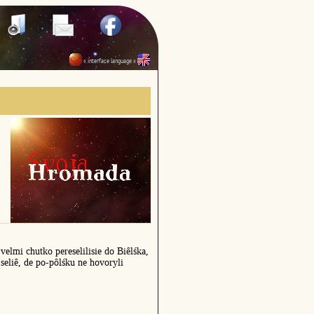
« interface language »
velmi chutko pereselilisie do Biêlśka,
 seliê, de po-pôlśku ne hovoryli