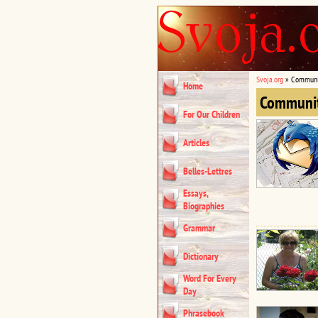
Svoja.org
»
Communi
Home
Communi
For Our Children
Articles
Belles-Lettres
Essays,
Biographies
Grammar
Dictionary
Word For Every
Day
Phrasebook