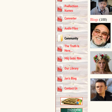
Podlachian
Names
Converter
Blogs
(100)
Audio Files
Community
The Truth Is
Here...
Môj čeśki film
Our Library
Jan’s Blog
Contact Us