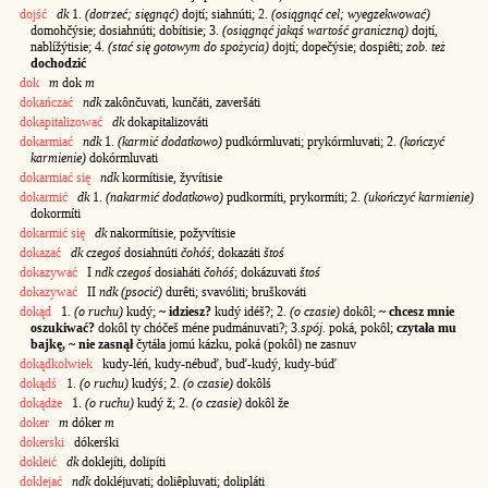
dojść
dk
1.
(dotrzeć; sięgnąć)
dojtí; siahnúti; 2.
(osiągnąć cel; wyegzekwować)
domohčýsie; dosiahnúti; dobítisie; 3.
(osiągnąć jakąś wartość graniczną)
dojtí,
nablížýtisie; 4.
(stać się gotowym do spożycia)
dojtí; dopečýsie; dospiêti;
zob. też
dochodzić
dok
m
dok
m
dokańczać
ndk
zakônčuvati, kunčáti, zaveršáti
dokapitalizować
dk
dokapitalizováti
dokarmiać
ndk
1.
(karmić dodatkowo)
pudkórmluvati; prykórmluvati; 2.
(kończyć
karmienie)
dokórmluvati
dokarmiać się
ndk
kormítisie, žyvítisie
dokarmić
dk
1.
(nakarmić dodatkowo)
pudkormíti, prykormíti; 2.
(ukończyć karmienie)
dokormíti
dokarmić się
dk
nakormítisie, požyvítisie
dokazać
dk czegoś
dosiahnúti
čohóś
; dokazáti
štoś
dokazywać
I
ndk czegoś
dosiaháti
čohóś
; dokázuvati
štoś
dokazywać
II
ndk (psocić)
durêti; svavóliti; bruškováti
dokąd
1.
(o ruchu)
kudý;
~ idziesz?
kudý idéš?; 2.
(o czasie)
dokôl;
~ chcesz mnie
oszukiwać?
dokôl ty chóčeš méne pudmánuvati?; 3.
spój.
poká, pokôl;
czytała mu
bajkę, ~ nie zasnął
čytáła jomú kázku, poká (pokôl) ne zasnuv
dokądkolwiek
kudy-léń, kudy-nébuď, buď-kudý, kudy-búď
dokądś
1.
(o ruchu)
kudýś; 2.
(o czasie)
dokôlś
dokądże
1.
(o ruchu)
kudý ž; 2.
(o czasie)
dokôl že
doker
m
dóker
m
dokerski
dókerśki
dokleić
dk
doklejíti, dolipíti
doklejać
ndk
dokléjuvati; doliêpluvati; dolipláti