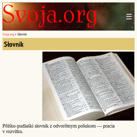
☰
Svoja.org
»
Słovnik
Słovnik
Pôlśko-pudlaśki słovnik z odvorôtnym pošukom — pracia
v rozvitku.