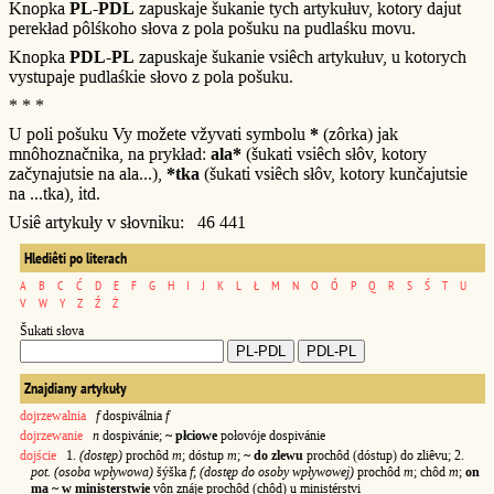
Knopka
PL-PDL
zapuskaje šukanie tych artykułuv, kotory dajut
perekład pôlśkoho słova z pola pošuku na pudlaśku movu.
Knopka
PDL-PL
zapuskaje šukanie vsiêch artykułuv, u kotorych
vystupaje pudlaśkie słovo z pola pošuku.
* * *
U poli pošuku Vy možete vžyvati symbolu
*
(zôrka) jak
mnôhoznačnika, na prykład:
ala*
(šukati vsiêch słôv, kotory
začynajutsie na ala...),
*tka
(šukati vsiêch słôv, kotory kunčajutsie
na ...tka), itd.
Usiê artykuły v słovniku: 46 441
Hlediêti po literach
A
B
C
Ć
D
E
F
G
H
I
J
K
L
Ł
M
N
O
Ó
P
Q
R
S
Ś
T
U
V
W
Y
Z
Ź
Ż
Šukati słova
Znajdiany artykuły
dojrzewalnia
f
dospiválnia
f
dojrzewanie
n
dospivánie;
~ płciowe
połovóje dospivánie
dojście
1.
(dostęp)
prochôd
m
; dóstup
m
;
~ do zlewu
prochôd (dóstup) do zliêvu; 2.
pot. (osoba wpływowa)
šýška
f
;
(dostęp do osoby wpływowej)
prochôd
m
; chôd
m
;
on
ma ~ w ministerstwie
vôn znáje prochôd (chôd) u ministérstvi