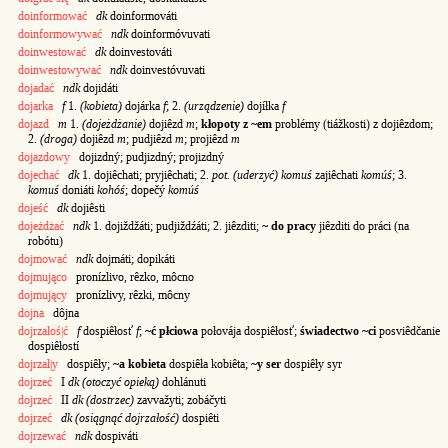
doinformować
dk
doinformováti
doinformowywać
ndk
doinformóvuvati
doinwestować
dk
doinvestováti
doinwestowywać
ndk
doinvestóvuvati
dojadać
ndk
dojidáti
dojarka
f
1.
(kobieta)
dojárka
f
; 2.
(urządzenie)
dojíłka
f
dojazd
m
1.
(dojeżdżanie)
dojiêzd
m
;
kłopoty z ~em
problémy (tiážkosti) z dojiêzdom;
2.
(droga)
dojiêzd
m
; pudjiêzd
m
; projiêzd
m
dojazdowy
dojizdný; pudjizdný; projizdný
dojechać
dk
1. dojiêchati; pryjiêchati; 2.
pot. (uderzyć) komuś
zajiêchati
komúś
; 3.
komuś
doniáti
kohóś
; dopečý
komúś
dojeść
dk
dojiêsti
dojeżdżać
ndk
1. dojiždžáti; pudjiždźáti; 2. jiêzditi;
~ do pracy
jiêzditi do práci (na
robótu)
dojmować
ndk
dojmáti; dopikáti
dojmująco
pronízlivo, rêzko, môcno
dojmujący
pronízlivy, rêzki, môcny
dojna
dôjna
dojrzałoś|ć
f
dospiêłosť
f
;
~ć płciowa
połovája dospiêłosť;
świadectwo ~ci
posviêdčanie
dospiêłostí
dojrzał|y
dospiêły;
~a kobieta
dospiêła kobiêta;
~y ser
dospiêły syr
dojrzeć
I
dk (otoczyć opieką)
dohlánuti
dojrzeć
II
dk (dostrzec)
zavvažyti; zobáčyti
dojrzeć
dk (osiągnąć dojrzałość)
dospiêti
dojrzewać
ndk
dospiváti