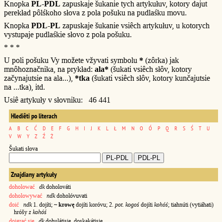
Knopka
PL-PDL
zapuskaje šukanie tych artykułuv, kotory dajut
perekład pôlśkoho słova z pola pošuku na pudlaśku movu.
Knopka
PDL-PL
zapuskaje šukanie vsiêch artykułuv, u kotorych
vystupaje pudlaśkie słovo z pola pošuku.
* * *
U poli pošuku Vy možete vžyvati symbolu
*
(zôrka) jak
mnôhoznačnika, na prykład:
ala*
(šukati vsiêch słôv, kotory
začynajutsie na ala...),
*tka
(šukati vsiêch słôv, kotory kunčajutsie
na ...tka), itd.
Usiê artykuły v słovniku: 46 441
Hlediêti po literach
A
B
C
Ć
D
E
F
G
H
I
J
K
L
Ł
M
N
O
Ó
P
Q
R
S
Ś
T
U
V
W
Y
Z
Ź
Ż
Šukati słova
Znajdiany artykuły
doholować
dk
doholováti
doholowywać
ndk
doholóvuvati
doić
ndk
1. dojíti;
~ krowę
dojíti koróvu; 2.
pot. kogoś
dojíti
kohóś
; tiahnúti (vytiáhati)
hróšy
z kohóś
doigrać się
dk
dohulátisie, doskakátisie