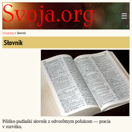
☰
Svoja.org
»
Słovnik
Słovnik
Pôlśko-pudlaśki słovnik z odvorôtnym pošukom — pracia
v rozvitku.