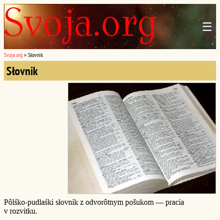
☰
Svoja.org
»
Słovnik
Słovnik
Pôlśko-pudlaśki słovnik z odvorôtnym pošukom — pracia
v rozvitku.