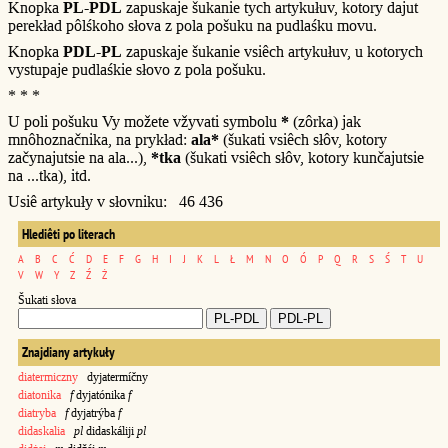
Knopka
PL-PDL
zapuskaje šukanie tych artykułuv, kotory dajut
perekład pôlśkoho słova z pola pošuku na pudlaśku movu.
Knopka
PDL-PL
zapuskaje šukanie vsiêch artykułuv, u kotorych
vystupaje pudlaśkie słovo z pola pošuku.
* * *
U poli pošuku Vy možete vžyvati symbolu
*
(zôrka) jak
mnôhoznačnika, na prykład:
ala*
(šukati vsiêch słôv, kotory
začynajutsie na ala...),
*tka
(šukati vsiêch słôv, kotory kunčajutsie
na ...tka), itd.
Usiê artykuły v słovniku: 46 436
Hlediêti po literach
A
B
C
Ć
D
E
F
G
H
I
J
K
L
Ł
M
N
O
Ó
P
Q
R
S
Ś
T
U
V
W
Y
Z
Ź
Ż
Šukati słova
Znajdiany artykuły
diatermiczny
dyjatermíčny
diatonika
f
dyjatónika
f
diatryba
f
dyjatrýba
f
didaskalia
pl
didaskáliji
pl