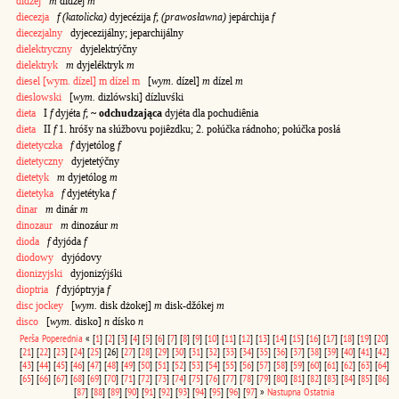
didżej
m
didžéj
m
diecezja
f (katolicka)
dyjecézija
f
;
(prawosławna)
jepárchija
f
diecezjalny
dyjecezijálny; jeparchijálny
dielektryczny
dyjelektrýčny
dielektryk
m
dyjeléktryk
m
diesel [wym. dízel] m dízel m
[
wym.
dízel]
m
dízel
m
dieslowski
[
wym.
dizlówski] dízluvśki
dieta
I
f
dyjéta
f
;
~ odchudzająca
dyjéta dla pochudiênia
dieta
II
f
1. hróšy na słúžbovu pojiêzdku; 2. połúčka rádnoho; połúčka posłá
dietetyczka
f
dyjetólog
f
dietetyczny
dyjetetýčny
dietetyk
m
dyjetólog
m
dietetyka
f
dyjetétyka
f
dinar
m
dinár
m
dinozaur
m
dinozáur
m
dioda
f
dyjóda
f
diodowy
dyjódovy
dionizyjski
dyjonizýjśki
dioptria
f
dyjóptryja
f
disc jockey
[
wym.
disk dżokej]
m
disk-džókej
m
disco
[
wym.
disko]
n
dísko
n
Perša
Poperednia
«
[
1
]
[
2
]
[
3
]
[
4
]
[
5
]
[
6
]
[
7
]
[
8
]
[
9
]
[
10
]
[
11
]
[
12
]
[
13
]
[
14
]
[
15
]
[
16
]
[
17
]
[
18
]
[
19
]
[
20
]
[
21
]
[
22
]
[
23
]
[
24
]
[
25
]
[26]
[
27
]
[
28
]
[
29
]
[
30
]
[
31
]
[
32
]
[
33
]
[
34
]
[
35
]
[
36
]
[
37
]
[
38
]
[
39
]
[
40
]
[
41
]
[
42
]
[
43
]
[
44
]
[
45
]
[
46
]
[
47
]
[
48
]
[
49
]
[
50
]
[
51
]
[
52
]
[
53
]
[
54
]
[
55
]
[
56
]
[
57
]
[
58
]
[
59
]
[
60
]
[
61
]
[
62
]
[
63
]
[
64
]
[
65
]
[
66
]
[
67
]
[
68
]
[
69
]
[
70
]
[
71
]
[
72
]
[
73
]
[
74
]
[
75
]
[
76
]
[
77
]
[
78
]
[
79
]
[
80
]
[
81
]
[
82
]
[
83
]
[
84
]
[
85
]
[
86
]
[
87
]
[
88
]
[
89
]
[
90
]
[
91
]
[
92
]
[
93
]
[
94
]
[
95
]
[
96
]
[
97
]
»
Nastupna
Ostatnia