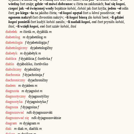
wiedzą
čort znáje;
gdzie ~eł mówi dobranoc
u čórta na zakłuniách;
bać się
kogoś,
czegoś
jak ~eł święconej wody
bojátisie
kohóś, čohóś
jak čort krýža;
jeden ~eł
odín
čort;
po kiego ~ła
na jakóho čórta;
~eł
kogoś
opętał
čort
u kômś
poselívsie;
~eł
ogonem nakrył
čort chvostóm nakrýv;
~li
kogoś
biorą
zło
kohóś
beré;
~li gdzieś
kogoś
ponieśli
čort kudýś
kohóś
zaniôs;
~li nadali
kogoś, coś
čort pryniôs
kohóś,
štoś
;
~li wzięli
kogoś, coś
čort uziáv
kohóś, štoś
diabełek
m
čórtik
m
, dyjáblik
m
diabetolog
m
dyjabetólog
m
diabetologia
f
dyjabetológija
f
diabetologiczny
dyjabetologíčny
diabetyk
m
dyjabétyk
m
diablica
f
dyjablícia
f
, čortôvka
f
diablo
dyjábolśko, čortôvśko
diaboliczny
dyjabolíčny
diachronia
f
dyjachrónija
f
diachroniczny
dyjachroníčny
diadem
m
dyjádem
m
diagnosta
m
dyjagnóst
m
diagnostyczny
dyjagnostýčny
diagnostyka
f
dyjagnóstyka
f
diagnoza
f
dyjagnóza
f
diagnozować
ndk
dyjagnozováti
diagnozować się
ndk
dyjagnozovátisie
diagram
m
dyjágram
m
diak
m
diak
m
, diačók
m
diakon
m
dyjákon
m