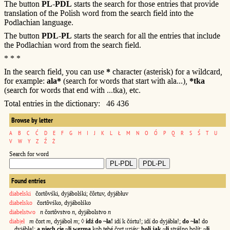
The button
PL-PDL
starts the search for those entries that provide
translation of the Polish word from the search field into the
Podlachian language.
The button
PDL-PL
starts the search for all the entries that include
the Podlachian word from the search field.
* * *
In the search field, you can use
*
character (asterisk) for a wildcard,
for example:
ala*
(search for words that start with ala...),
*tka
(search for words that end with ...tka), etc.
Total entries in the dictionary: 46 436
Browse by letter
A
B
C
Ć
D
E
F
G
H
I
J
K
L
Ł
M
N
O
Ó
P
Q
R
S
Ś
T
U
V
W
Y
Z
Ź
Ż
Search for word
Found entries
diabelski
čortôvśki, dyjábolśki; čôrtuv, dyjábłuv
diabelsko
čortôvśko, dyjábolśko
diabelstwo
n
čortôvstvo
n
, dyjábolstvo
n
diab|eł
m
čort
m
, dyjáboł
m
; ◊
idź do ~ła!
idí k čórtu!; idí do dyjábła!;
do ~ła!
do
dyjábła!;
a niech cię ~li wezmą
kob tebé čort uziáv;
boli jak ~li
strášno bolít;
~li