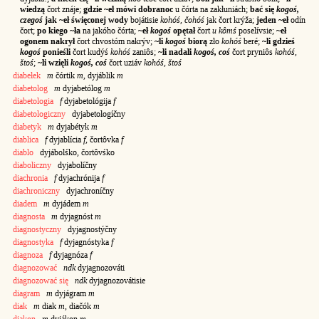
wiedzą
čort znáje;
gdzie ~eł mówi dobranoc
u čórta na zakłuniách;
bać się
kogoś,
czegoś
jak ~eł święconej wody
bojátisie
kohóś, čohóś
jak čort krýža;
jeden ~eł
odín
čort;
po kiego ~ła
na jakóho čórta;
~eł
kogoś
opętał
čort
u kômś
poselívsie;
~eł
ogonem nakrył
čort chvostóm nakrýv;
~li
kogoś
biorą
zło
kohóś
beré;
~li gdzieś
kogoś
ponieśli
čort kudýś
kohóś
zaniôs;
~li nadali
kogoś, coś
čort pryniôs
kohóś,
štoś
;
~li wzięli
kogoś, coś
čort uziáv
kohóś, štoś
diabełek
m
čórtik
m
, dyjáblik
m
diabetolog
m
dyjabetólog
m
diabetologia
f
dyjabetológija
f
diabetologiczny
dyjabetologíčny
diabetyk
m
dyjabétyk
m
diablica
f
dyjablícia
f
, čortôvka
f
diablo
dyjábolśko, čortôvśko
diaboliczny
dyjabolíčny
diachronia
f
dyjachrónija
f
diachroniczny
dyjachroníčny
diadem
m
dyjádem
m
diagnosta
m
dyjagnóst
m
diagnostyczny
dyjagnostýčny
diagnostyka
f
dyjagnóstyka
f
diagnoza
f
dyjagnóza
f
diagnozować
ndk
dyjagnozováti
diagnozować się
ndk
dyjagnozovátisie
diagram
m
dyjágram
m
diak
m
diak
m
, diačók
m
diakon
m
dyjákon
m