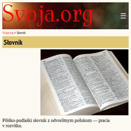
☰
Svoja.org
»
Słovnik
Słovnik
Pôlśko-pudlaśki słovnik z odvorôtnym pošukom — pracia
v rozvitku.