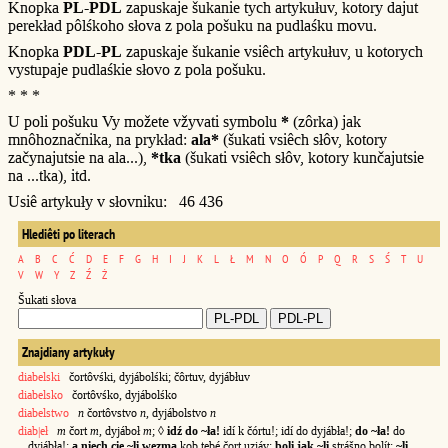
Knopka
PL-PDL
zapuskaje šukanie tych artykułuv, kotory dajut
perekład pôlśkoho słova z pola pošuku na pudlaśku movu.
Knopka
PDL-PL
zapuskaje šukanie vsiêch artykułuv, u kotorych
vystupaje pudlaśkie słovo z pola pošuku.
* * *
U poli pošuku Vy možete vžyvati symbolu
*
(zôrka) jak
mnôhoznačnika, na prykład:
ala*
(šukati vsiêch słôv, kotory
začynajutsie na ala...),
*tka
(šukati vsiêch słôv, kotory kunčajutsie
na ...tka), itd.
Usiê artykuły v słovniku: 46 436
Hlediêti po literach
A
B
C
Ć
D
E
F
G
H
I
J
K
L
Ł
M
N
O
Ó
P
Q
R
S
Ś
T
U
V
W
Y
Z
Ź
Ż
Šukati słova
Znajdiany artykuły
diabelski
čortôvśki, dyjábolśki; čôrtuv, dyjábłuv
diabelsko
čortôvśko, dyjábolśko
diabelstwo
n
čortôvstvo
n
, dyjábolstvo
n
diab|eł
m
čort
m
, dyjáboł
m
; ◊
idź do ~ła!
idí k čórtu!; idí do dyjábła!;
do ~ła!
do
dyjábła!;
a niech cię ~li wezmą
kob tebé čort uziáv;
boli jak ~li
strášno bolít;
~li