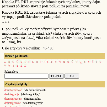
Knopka
PL-PDL
zapuskaje šukanie tych artykułuv, kotory dajut
perekład pôlśkoho słova z pola pošuku na pudlaśku movu.
Knopka
PDL-PL
zapuskaje šukanie vsiêch artykułuv, u kotorych
vystupaje pudlaśkie słovo z pola pošuku.
* * *
U poli pošuku Vy možete vžyvati symbolu
*
(zôrka) jak
mnôhoznačnika, na prykład:
ala*
(šukati vsiêch słôv, kotory
začynajutsie na ala...),
*tka
(šukati vsiêch słôv, kotory kunčajutsie
na ...tka), itd.
Usiê artykuły v słovniku: 46 436
Hlediêti po literach
A
B
C
Ć
D
E
F
G
H
I
J
K
L
Ł
M
N
O
Ó
P
Q
R
S
Ś
T
U
V
W
Y
Z
Ź
Ż
Šukati słova
Znajdiany artykuły
dezinformować
ndk
dezinformováti
dezintegracja
f
dezintegrácija
f
dezintegracyjny
dezintegracíjny
dezintegrować
ndk
dezintegrováti