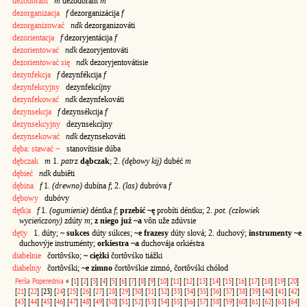
dezodorant
m
dezodoránt
m
dezorganizacja
f
dezorganizácija
f
dezorganizować
ndk
dezorganizováti
dezorientacja
f
dezoryjentácija
f
dezorientować
ndk
dezoryjentováti
dezorientować się
ndk
dezoryjentovátisie
dezynfekcja
f
dezynfékcija
f
dezynfekcyjny
dezynfekcíjny
dezynfekować
ndk
dezynfekováti
dezynsekcja
f
dezynsékcija
f
dezynsekcyjny
dezynsekcíjny
dezynsekować
ndk
dezynsekováti
dęba: stawać ~
stanovítisie dúba
dębczak
m
1.
patrz
dąbczak
; 2.
(dębowy kij)
dubéć
m
dębieć
ndk
dubiêti
dębina
f
1.
(drewno)
dubína
f
; 2.
(las)
dubróva
f
dębowy
dubóvy
dętk|a
f
1.
(ogumienie)
déntka
f
;
przebić ~ę
probíti déntku; 2.
pot. (człowiek
wycieńczony)
zdúty
m
;
z niego już ~a
vôn uže zdúvsie
dęt|y
1. dúty;
~ sukces
dúty súkces;
~e frazesy
dúty słová; 2. duchový;
instrumenty ~e
duchovýje instruménty;
orkiestra ~a
duchovája orkiéstra
diabelnie
čortôvśko;
~ ciężki
čortôvśko tiážki
diabeln|y
čortôvśki;
~e zimno
čortôvśkie zimnó, čortôvśki chółod
Perša
Poperednia
«
[
1
]
[
2
]
[
3
]
[
4
]
[
5
]
[
6
]
[
7
]
[
8
]
[
9
]
[
10
]
[
11
]
[
12
]
[
13
]
[
14
]
[
15
]
[
16
]
[
17
]
[
18
]
[
19
]
[
20
]
[
21
]
[
22
]
[23]
[
24
]
[
25
]
[
26
]
[
27
]
[
28
]
[
29
]
[
30
]
[
31
]
[
32
]
[
33
]
[
34
]
[
35
]
[
36
]
[
37
]
[
38
]
[
39
]
[
40
]
[
41
]
[
42
]
[
43
]
[
44
]
[
45
]
[
46
]
[
47
]
[
48
]
[
49
]
[
50
]
[
51
]
[
52
]
[
53
]
[
54
]
[
55
]
[
56
]
[
57
]
[
58
]
[
59
]
[
60
]
[
61
]
[
62
]
[
63
]
[
64
]