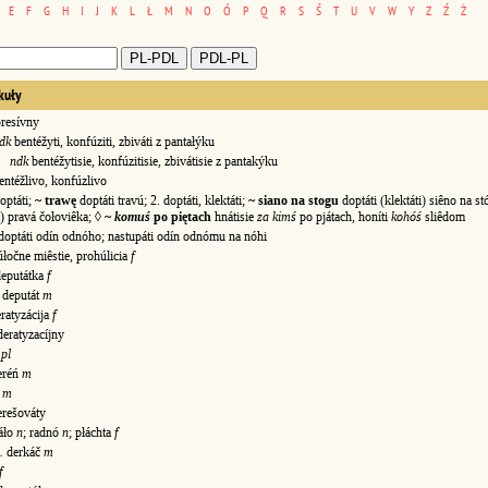
E
F
G
H
I
J
K
L
Ł
M
N
O
Ó
P
Q
R
S
Ś
T
U
V
W
Y
Z
Ź
Ż
kuły
esívny
dk
bentéžyti, konfúziti, zbiváti z pantałýku
ndk
bentéžytisie, konfúzitisie, zbivátisie z pantakýku
téžlivo, konfúzlivo
optáti;
~ trawę
doptáti travú; 2. doptáti, klektáti;
~ siano na stogu
doptáti (klektáti) siêno na stó
i) pravá čołoviêka; ◊
~
komuś
po piętach
hnátisie
za kimś
po pjátach, honíti
kohóś
sliêdom
optáti odín odnóho; nastupáti odín odnómu na nóhi
łočne miêstie, prohúlicia
f
eputátka
f
deputát
m
ratyzácija
f
ratyzacíjny
y
pl
eréń
m
š
m
ešováty
áło
n
; radnó
n
; płáchta
f
.
derkáč
m
f