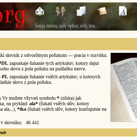
Svoja mova, svôj vybur, svôj los...
śki słovnik z odvorôtnym pošukom — pracia v rozvitku.
PDL
zapuskaje šukanie tych artykułuv, kotory dajut
śkoho słova z pola pošuku na pudlaśku movu.
-PL
zapuskaje šukanie vsiêch artykułuv, u kotorych
laśkie słovo z pola pošuku.
u Vy možete vžyvati symbolu
*
(zôrka) jak
a, na prykład:
ala*
(šukati vsiêch słôv, kotory
a ala...),
*tka
(šukati vsiêch słôv, kotory kunčajutsie na
y v słovniku: 46 441
erach