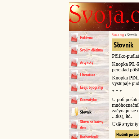
Svoja.org
»
Słovnik
Hołôvna
Słovnik
Svojim diêtium
Pôlśko-pudla
Artykuły
Knopka
PL-
perekład pôl
Literatura
Knopka
PDL
vystupaje pud
Eseji, bijografiji
* * *
U poli pošuk
Gramatyka
mnôhoznačnik
začynajutsie n
Słovnik
...tka), itd.
Słovo na kažny
Usiê artykuł
deń
Hlediêti po lit
Rozhovôrnik