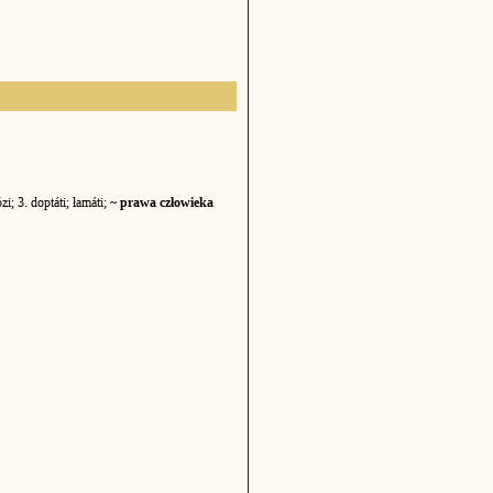
zi; 3. doptáti; łamáti;
~ prawa człowieka