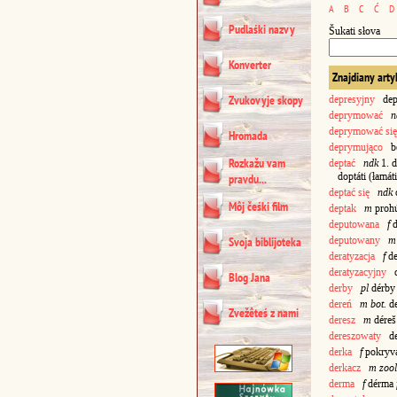
A
B
C
Ć
D
Pudlaśki nazvy
Šukati słova
Konverter
Znajdiany arty
Zvukovyje skopy
depresyjny
depr
deprymować
n
deprymować się
Hromada
deprymująco
ben
Rozkažu vam
deptać
ndk
1. d
doptáti (łamát
pravdu...
deptać się
ndk
d
Môj čeśki film
deptak
m
prohú
deputowana
f
d
deputowany
m
Svoja biblijoteka
deratyzacja
f
de
deratyzacyjny
de
Blog Jana
derby
pl
dérb
dereń
m bot.
d
Zvežêteś z nami
deresz
m
dére
dereszowaty
der
derka
f
pokryv
derkacz
m zool
derma
f
dérma