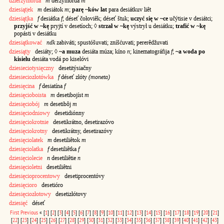
dzierżymorda
m
deržymórda
m
dziesiąt|ek
m
desiátok
m
;
parę ~ków lat
para desiátkuv liêt
dziesiąt|ka
f
desiátka
f
; déseť čołoviêk; déseť štuk;
uczyć się w ~ce
učýtisie v desiátci;
przyjść w ~kę
pryjtí v desetíoch; ◊
strzał w ~kę
výstrył u desiátku;
trafić w ~kę
popásti v desiátku
dziesiątkować
ndk
zabiváti; spustóšuvati; zníšćuvati; pererêdžuvati
dziesiąt|y
desiáty; ◊
~a muza
desiáta múza; kíno
n
; kinematográfija
f
;
~a woda po
kisielu
desiáta vodá po kiselóvi
dziesieciotysięczny
desetitýsiačny
dziesieciozłotówka
f
déseť złóty
(moneta)
dziesięcina
f
desiatína
f
dziesięcioboista
m
desetibojíst
m
dziesięciobój
m
desetibôj
m
dziesięciodniowy
desetidiónny
dziesięciokrotnie
desetikrátno, desetirazóvo
dziesięciokrotny
desetikrátny, desetirazóvy
dziesięciolatek
m
desetiliêtok
m
dziesięciolatka
f
desetiliêtka
f
dziesięciolecie
n
desetiliêtie
n
dziesięcioletni
desetiliêtni
dziesięcioprocentowy
desetiprocentóvy
dziesięcioro
desetióro
dziesięciozłotowy
desetizłótovy
dziesięć
déseť
First
Previous
«
[
1
]
[
2
]
[
3
]
[
4
]
[
5
]
[
6
]
[
7
]
[
8
]
[
9
]
[
10
]
[
11
]
[
12
]
[
13
]
[
14
]
[
15
]
[
16
]
[
17
]
[
18
]
[
19
]
[
20
]
[
21
]
[
22
]
[
23
]
[
24
]
[
25
]
[
26
]
[
27
]
[
28
]
[
29
]
[
30
]
[
31
]
[
32
]
[
33
]
[
34
]
[
35
]
[
36
]
[
37
]
[
38
]
[
39
]
[
40
]
[
41
]
[
42
]
[
43
]