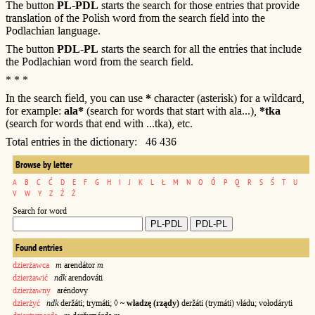
The button
PL-PDL
starts the search for those entries that provide
translation of the Polish word from the search field into the
Podlachian language.
The button
PDL-PL
starts the search for all the entries that include
the Podlachian word from the search field.
* * *
In the search field, you can use
*
character (asterisk) for a wildcard,
for example:
ala*
(search for words that start with ala...),
*tka
(search for words that end with ...tka), etc.
Total entries in the dictionary: 46 436
Browse by letter
A
B
C
Ć
D
E
F
G
H
I
J
K
L
Ł
M
N
O
Ó
P
Q
R
S
Ś
T
U
V
W
Y
Z
Ź
Ż
Search for word
Found entries
dzierżawca
m
arendátor
m
dzierżawić
ndk
arendováti
dzierżawny
aréndovy
dzierżyć
ndk
deržáti; trymáti; ◊
~ władzę (rządy)
deržáti (trymáti) vłádu; vołodáryti