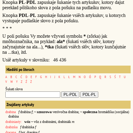
Knopka
PL-PDL
zapuskaje šukanie tych artykułuv, kotory dajut
perekład pôlśkoho słova z pola pošuku na pudlaśku movu.
Knopka
PDL-PL
zapuskaje šukanie vsiêch artykułuv, u kotorych
vystupaje pudlaśkie słovo z pola pošuku.
* * *
U poli pošuku Vy možete vžyvati symbolu
*
(zôrka) jak
mnôhoznačnika, na prykład:
ala*
(šukati vsiêch słôv, kotory
začynajutsie na ala...),
*tka
(šukati vsiêch słôv, kotory kunčajutsie
na ...tka), itd.
Usiê artykuły v słovniku: 46 436
Hlediêti po literach
A
B
C
Ć
D
E
F
G
H
I
J
K
L
Ł
M
N
O
Ó
P
Q
R
S
Ś
T
U
V
W
Y
Z
Ź
Ż
Šukati słova
Znajdiany artykuły
drabina
f
drabína
f
;
~ sznurowa
veróvočna drabína;
~ społeczna
hromádśka (socijálna)
drabína
drabiniasty:
wóz ~
vôz z drabinámi, drabiniák
m
drabinka
f
drabínka
f
dracena
f bot.
dracéna
f