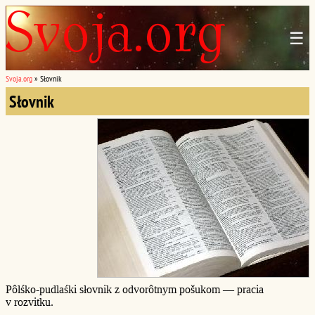
☰
Svoja.org
»
Słovnik
Słovnik
Pôlśko-pudlaśki słovnik z odvorôtnym pošukom — pracia
v rozvitku.