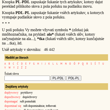
Knopka
PL-PDL
zapuskaje šukanie tych artykułuv, kotory dajut
perekład pôlśkoho słova z pola pošuku na pudlaśku movu.
Knopka
PDL-PL
zapuskaje šukanie vsiêch artykułuv, u kotorych
vystupaje pudlaśkie słovo z pola pošuku.
* * *
U poli pošuku Vy možete vžyvati symbolu
*
(zôrka) jak
mnôhoznačnika, na prykład:
ala*
(šukati vsiêch słôv, kotory
začynajutsie na ala...),
*tka
(šukati vsiêch słôv, kotory kunčajutsie
na ...tka), itd.
Usiê artykuły v słovniku: 46 442
Hlediêti po literach
A
B
C
Ć
D
E
F
G
H
I
J
K
L
Ł
M
N
O
Ó
P
Q
R
S
Ś
T
U
V
W
Y
Z
Ź
Ż
Šukati słova
Znajdiany artykuły
dopływowy
prytókovy
dopochwowy
dopóchvovy
dopomagać
ndk
pomoháti
dopominać się
ndk
dopominátisie, trébovati