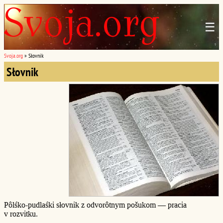
☰
Svoja.org
»
Słovnik
Słovnik
Pôlśko-pudlaśki słovnik z odvorôtnym pošukom — pracia
v rozvitku.