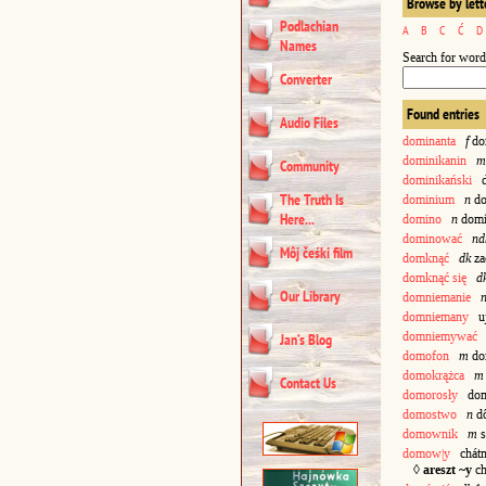
Browse by lett
Podlachian
A
B
C
Ć
D
Names
Search for word
Converter
Found entries
Audio Files
dominanta
f
do
dominikanin
m
Community
dominikański
do
The Truth Is
dominium
n
do
Here...
domino
n
dom
dominować
nd
Môj čeśki film
domknąć
dk
za
domknąć się
d
Our Library
domniemanie
domniemany
uj
domniemywać
Jan’s Blog
domofon
m
do
domokrążca
m
Contact Us
domorosły
dom
domostwo
n
dô
domownik
m
s
domow|y
chátn
◊
areszt ~y
ch