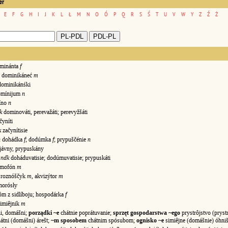
er
E
F
G
H
I
J
K
L
Ł
M
N
O
Ó
P
Q
R
S
Ś
T
U
V
W
Y
Z
Ź
Ż
minánta
f
dominikáneć
m
minikánśki
mínijum
n
íno
n
k
dominováti, perevažáti; perevyžšáti
čyníti
k
začynítisie
n
dohádka
f
; dodúmka
f
; prypuščénie
n
ávny, prypuskány
ndk
doháduvatisie; dodúmuvatisie; prypuskáti
mofón
m
roznóščyk
m
, akvizýtor
m
orósły
m z sidlíboju; hospodárka
f
imiêjnik
m
i, domášni;
porządki ~e
chátnie poprátuvanie;
sprzęt gospodarstwa ~ego
prystrôjstvo (pryst
átni (domášni) árešt;
~m sposobem
chátnim spósubom;
ognisko ~e
simiêjne (domášnie) óhni