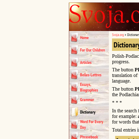
Svoja.org
»
Dictionar
Home
Dictionar
For Our Children
Polish-Podlac
progress.
Articles
The button
P
Belles-Lettres
translation of
language.
Essays,
The button
P
Biographies
the Podlachia
Grammar
* * *
In the search
Dictionary
for example:
Word For Every
for words that
Day
Total entries
Phrasebook