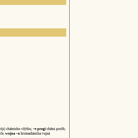
róji) chátnioho vžýtku;
~e progi
chátni porôh;
šče;
wojna ~a
hromadiánśka vujná