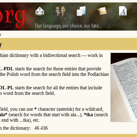
Our language, our choice, our fate...
y
y
hian dictionary with a bidirectional search — work in
L-PDL
starts the search for those entries that provide
 the Polish word from the search field into the Podlachian
DL-PL
starts the search for all the entries that include
n word from the search field.
 field, you can use
*
character (asterisk) for a wildcard,
ala*
(search for words that start with ala...),
*tka
(search
 end with ...tka), etc.
 in the dictionary: 46 436