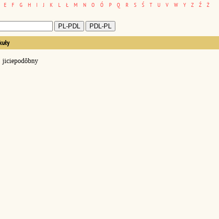
E
F
G
H
I
J
K
L
Ł
M
N
O
Ó
P
Q
R
S
Ś
T
U
V
W
Y
Z
Ź
Ż
kuły
jiciepodôbny