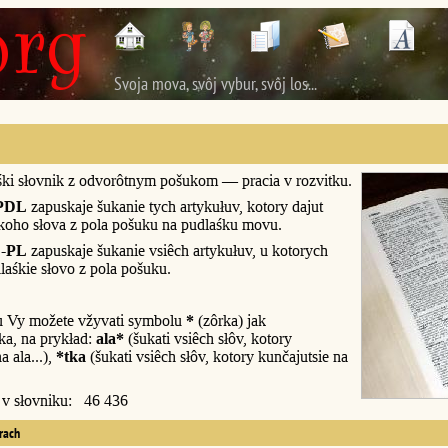
Svoja mova, svôj vybur, svôj los...
śki słovnik z odvorôtnym pošukom — pracia v rozvitku.
PDL
zapuskaje šukanie tych artykułuv, kotory dajut
śkoho słova z pola pošuku na pudlaśku movu.
-PL
zapuskaje šukanie vsiêch artykułuv, u kotorych
laśkie słovo z pola pošuku.
u Vy možete vžyvati symbolu
*
(zôrka) jak
a, na prykład:
ala*
(šukati vsiêch słôv, kotory
a ala...),
*tka
(šukati vsiêch słôv, kotory kunčajutsie na
y v słovniku: 46 436
erach