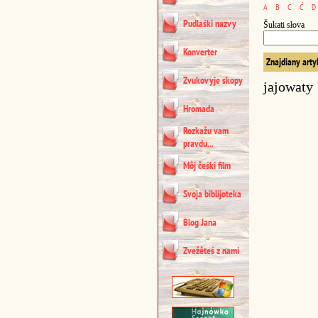
A
B
C
Ć
D
Pudlaśki nazvy
Šukati słova
Konverter
Znajdiany arty
Zvukovyje skopy
jajowaty
Hromada
Rozkažu vam
pravdu...
Môj čeśki film
Svoja biblijoteka
Blog Jana
Zvežêteś z nami