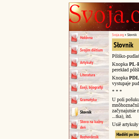
Svoja.org
»
Słovnik
Hołôvna
Słovnik
Svojim diêtium
Pôlśko-pudla
Artykuły
Knopka
PL-
perekład pôl
Literatura
Knopka
PDL
vystupaje pud
Eseji, bijografiji
* * *
U poli pošuk
Gramatyka
mnôhoznačnik
začynajutsie n
Słovnik
...tka), itd.
Słovo na kažny
Usiê artykuł
deń
Hlediêti po lit
Rozhovôrnik