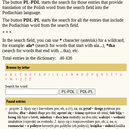
The button
PL-PDL
starts the search for those entries that provide
translation of the Polish word from the search field into the
Podlachian language.
The button
PDL-PL
starts the search for all the entries that include
the Podlachian word from the search field.
* * *
In the search field, you can use
*
character (asterisk) for a wildcard,
for example:
ala*
(search for words that start with ala...),
*tka
(search for words that end with ...tka), etc.
Total entries in the dictionary: 46 436
Browse by letter
A
B
C
Ć
D
E
F
G
H
I
J
K
L
Ł
M
N
O
Ó
P
Q
R
S
Ś
T
U
V
W
Y
Z
Ź
Ż
Search for word
Found entries
o
przyim.
1.
łączy się z biernikiem
pro; ob; u (v); na; za;
pytał ~ drogę
pytávsie pro
doróhu;
dba ~ dzieci
dbaje pro dití;
oprzeć się ~ ścianę
opértisie ob stinú;
fale biją ~
brzeg
fáli bjut u béreh;
młodszy ~ dwa lata
mołódšy na dva róki;
walczyć ~ wolność
zmahátisie (vojováti) za svobodu; 2.
łączy się z miejscownikiem
pro; ob; z; na; o;
rozmawiać ~ o polityce
hovorýti pro polítyku (ob polityci);
książka ~ miłości
knížka