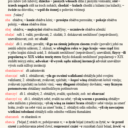
pro lubóv (ob lubóvi);
dziecko ~ jasnych włosach
ditiá z jásnymi vołosámi;
stół ~
trzech nogach
stôł na troch nohách;
chodzić ~ kulach
chodíti z kúlami (na kúlach);
~
świcie
na dósvitku;
~ wpół do ósmej
o połovíni vóśmoji
oaza
f
oáza
f
oba
obádva;
~ konie
obádva kóni;
~ prosięta
obádva porosiáta;
~ pokoje
obádva
pokóji;
~ okna
obádva ókna
obaj
obádva;
~ mężczyźni
obádva mužčýny;
~ uczniowie
obádva učenikí
obal|ać
ndk
1. valíti; pováluvati; 2. skidáti; 3. dokázuvati nesłúšnosť (neprávilnost);
unevážniuvati;
zob. też
obalić
obal|ić
dk
1. zvalíti; povalíti;
~ił go na ziemię jednym ciosem
zvalív (povalív) johó na
zemlú odným udárom; 2. skínuti;
w ubiegłym roku w jego kraju ~ono rząd
łóni
v jóho krajíni skínuli urád; 3. dokazáti nesłúšnosť (neprávilnosť); unevážniti;
fizycy ~ili
popularną w XIX wieku teorię eteru
fízyki dokazáli nesłúšnosť popularnoji v XIX
stoliêti teóryji etéru;
adwokat ~ił wyrok sądu niższej instancji
advokát unevážniv
výrok sudá nížšoji instánciji
obandażować
dk
zabintováti
obarcz|ać
ndk
1. obtiážuvati;
~yła go swoimi walizkami
obtiážyła johó svojími
valízkami; 2. obtiážuvati; zváluvati; spícháti;
~
kogoś
winą
obtiážuvati
kohóś
vinóju;
zváluvati (spicháti) na kohóś vinú;
~ony długami
obtiážany dovhámi;
~ony licznym
potomstwem
obtiážany mnôholíčnym potômstvom
obarczyć
dk
1. obtiážyti; 2. obtiážyti; zvalíti; spichnúti;
zob. też
obarczać
obarczyć się
dk
1. obtiážyti sebé; zvalíti na sebé;
~ył się worem z pszenicą
obtiážyv
sebe miškóm z pšenícioju;
~ył się winą za śmierć brata
obtiážyv sebé vinóju za smerť
bráta; zvalív na sebé vinú za smerť bráta; 2. obtiážyti odín odnóho;
~yli się nawzajem
wielkimi tobołami
obtiážyli odín odnóho velíkimi tłumakámi
obarzanek
m
obaránok
m
obaw|a
f
bójaź
f
; strách
m
; pobójuvanie
n
;
~ o życie
bójaź (strach) za žytié;
w ~ie przed
czymś
z pobójuvania péred
čymś
;
rozproszyć
czyjeś
~y
rozsiêjati
čyjúś
bójaź;
żywić ~ę