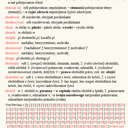
o coś
pobójuvatisie
čohóś
obawiać się
ndk
pobójuvatisie; nepokójitisie;
~ ciemności
pobójuvatisie témry
(temnotý);
~ o
czyjeś
zdrowie
nepokójitisie
čyjímś
zdoróvjom
obcałować
dk
rozciłováti; obsýpati pociłúnkami
obcałowywać
ndk
rozciłóvuvati; obsypáti pociłúnkami
obcas
m
občás
m
;
płaski ~
płáski občás;
wysoki ~
vysóki občás
obcasik
m
občásik
m
obcążki
pl
obcéniečki
pl
; kusáčki
pl
obcesowo
nachálno; bezcyrymónno; zuchváło
obcesowość
f
nachálnosť
f
; bezcyrymónnosť
f
; zuchváłosť
f
obcesowy
nachálny; bezcyrymónny; zuchváły
obcęgi
pl
obcéńki
pl
; obcéngi
pl
obchodzić
ndk
1.
(omijać)
obchóditi; obmináti; mináti; 2.
(robić obchód)
obchóditi;
robíti obchôd; 3.
(świętować)
práznuvati; sviatkováti; odznačáti; 4.
(wzbudzać
zainteresowanie)
cikáviti; dotýčyti; ◊
~ prawo
obchóditi právo;
zob. też.
obejść
obchodzić się
ndk
1.
z kimś
obchóditisie
z kimś
; odnósitisie
do kohóś
; 2.
z czymś
obchóditisie
z čymś
; korystátisie
čymś
; 3.
bez kogoś, bez czegoś
obchóditisie
bez
kohóś, bez čohóś
; 4.
czymś
zadovóluvatisie
čymś
obchód
m
1. obchôd
m
;
poranny ~ w szpitalu
ránišni obchôd u špitáli; 2. práznuvanie
n
; sviatkovánie
n
; odznačanie
n
;
~y święta narodowego
nacijonálne práznuvanie;
odznačánie nacijonálnoho práznika (sviáta)
First
Previous
«
[1]
[
2
]
[
3
]
[
4
]
[
5
]
[
6
]
[
7
]
[
8
]
[
9
]
[
10
]
[
11
]
[
12
]
[
13
]
[
14
]
[
15
]
[
16
]
[
17
]
[
18
]
[
19
]
[
20
]
[
21
]
[
22
]
[
23
]
[
24
]
[
25
]
[
26
]
[
27
]
[
28
]
[
29
]
[
30
]
[
31
]
[
32
]
[
33
]
[
34
]
[
35
]
[
36
]
[
37
]
[
38
]
[
39
]
[
40
]
[
41
]
[
42
]
[
43
]
[
44
]
[
45
]
[
46
]
[
47
]
[
48
]
[
49
]
[
50
]
[
51
]
[
52
]
[
53
]
[
54
]
[
55
]
[
56
]
[
57
]
[
58
]
[
59
]
[
60
]
[
61
]
[
62
]
[
63
]
[
64
]
[
65
]
[
66
]
[
67
]
[
68
]
[
69
]
[
70
]
[
71
]
[
72
]
[
73
]
[
74
]
[
75
]
[
76
]
[
77
]
[
78
]
[
79
]
[
80
]
[
81
]
[
82
]
[
83
]
[
84
]
[
85
]
[
86
]
[
87
]
[
88
]
[
89
]
[
90
]
[
91
]
[
92
]
[
93
]
[
94
]
[
95
]
[
96
]
[
97
]
[
98
]
[
99
]
[
100
]
[
101
]
[
102
]
[
103
]
[
104
]
[
105
]
[
106
]
[
107
]
[
108
]
[
109
]
[
110
]
[
111
]
[
112
]
[
113
]
[
114
]
[
115
]
[
116
]
[
117
]
[
118
]
[
119
]
[
120
]
[
121
]
[
122
]
»
Next
Last