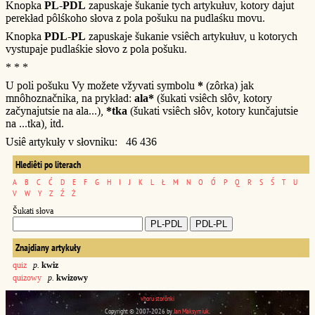
Knopka
PL-PDL
zapuskaje šukanie tych artykułuv, kotory dajut
perekład pôlśkoho słova z pola pošuku na pudlaśku movu.
Knopka
PDL-PL
zapuskaje šukanie vsiêch artykułuv, u kotorych
vystupaje pudlaśkie słovo z pola pošuku.
* * *
U poli pošuku Vy možete vžyvati symbolu
*
(zôrka) jak
mnôhoznačnika, na prykład:
ala*
(šukati vsiêch słôv, kotory
začynajutsie na ala...),
*tka
(šukati vsiêch słôv, kotory kunčajutsie
na ...tka), itd.
Usiê artykuły v słovniku: 46 436
Hlediêti po literach
A
B
C
Ć
D
E
F
G
H
I
J
K
L
Ł
M
N
O
Ó
P
Q
R
S
Ś
T
U
V
W
Y
Z
Ź
Ż
Šukati słova
Znajdiany artykuły
quiz
p.
kwiz
quizowy
p.
kwizowy
vhoru storônki
Copyright © 2007-2026 by
Jan Maksymiuk
.