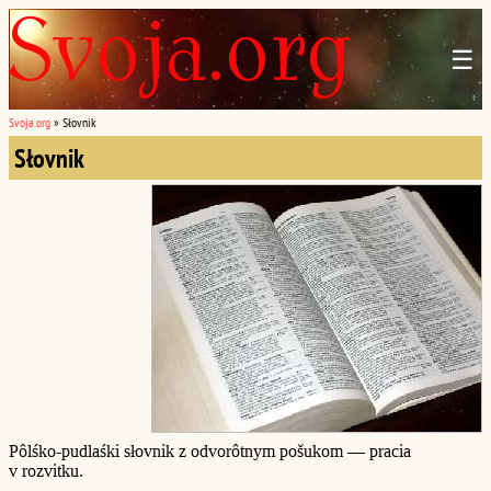
☰
Svoja.org
»
Słovnik
Słovnik
Pôlśko-pudlaśki słovnik z odvorôtnym pošukom — pracia
v rozvitku.