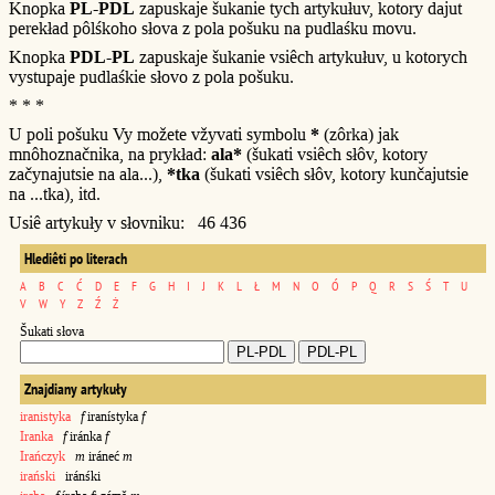
Knopka
PL-PDL
zapuskaje šukanie tych artykułuv, kotory dajut
perekład pôlśkoho słova z pola pošuku na pudlaśku movu.
Knopka
PDL-PL
zapuskaje šukanie vsiêch artykułuv, u kotorych
vystupaje pudlaśkie słovo z pola pošuku.
* * *
U poli pošuku Vy možete vžyvati symbolu
*
(zôrka) jak
mnôhoznačnika, na prykład:
ala*
(šukati vsiêch słôv, kotory
začynajutsie na ala...),
*tka
(šukati vsiêch słôv, kotory kunčajutsie
na ...tka), itd.
Usiê artykuły v słovniku: 46 436
Hlediêti po literach
A
B
C
Ć
D
E
F
G
H
I
J
K
L
Ł
M
N
O
Ó
P
Q
R
S
Ś
T
U
V
W
Y
Z
Ź
Ż
Šukati słova
Znajdiany artykuły
iranistyka
f
iranístyka
f
Iranka
f
iránka
f
Irańczyk
m
iráneć
m
irański
iránśki