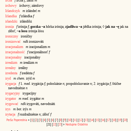
ircha
f
írcha
f
; zámš
m
irchowy
írchovy; zámšovy
Irlandczyk
m
irlándeć
m
Irlandka
f
irlándka
f
irlandzki
irlándśki
ironi|a
f
irónija
f
;
gorzka ~a
hôrka irónija;
zjadliwa ~a
jiêdka irónija; ◊
jak na ~ę
jak na
złôsť;
~a losu
irónija lósu
ironiczny
ironíčny
ironizować
ndk
ironizováti
irracjonalizm
m
iracijonalízm
m
irracjonalność
f
iracijonálnosť
f
irracjonalny
iracijonálny
irrealizm
m
irealízm
m
irrealny
ireálny
irredenta
f
iredénta
f
iryd
m chem.
irýd
m
irygacja
f
1.
med.
irygácija
f
; połoskánie
n
; propołóskuvanie
n
; 2. irygácija
f
; štúčne
navodniénie
n
irygacyjny
irygacíjny
irygator
m med.
irygátor
m
irygować
ndk
irygováti, navodniáti
irys
m bot.
irýs
m
irytacja
f
rozdražniénie
n
; złôsť
f
Perša
Poperednia
«
[
1
]
[
2
]
[
3
]
[
4
]
[
5
]
[
6
]
[
7
]
[
8
]
[
9
]
[
10
]
[
11
]
[
12
]
[
13
]
[
14
]
[
15
]
[
16
]
[
17
]
[
18
]
[
19
]
[
20
]
[21]
[
22
]
[
23
]
»
Nastupna
Ostatnia