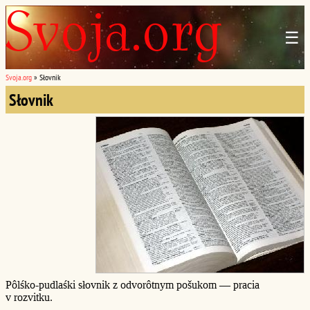
☰
Svoja.org
»
Słovnik
Słovnik
Pôlśko-pudlaśki słovnik z odvorôtnym pošukom — pracia
v rozvitku.