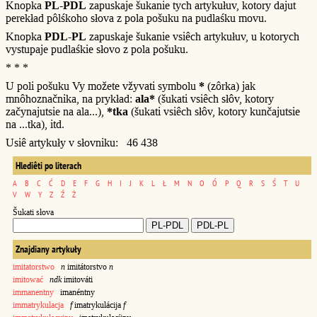
Knopka
PL-PDL
zapuskaje šukanie tych artykułuv, kotory dajut
perekład pôlśkoho słova z pola pošuku na pudlaśku movu.
Knopka
PDL-PL
zapuskaje šukanie vsiêch artykułuv, u kotorych
vystupaje pudlaśkie słovo z pola pošuku.
* * *
U poli pošuku Vy možete vžyvati symbolu
*
(zôrka) jak
mnôhoznačnika, na prykład:
ala*
(šukati vsiêch słôv, kotory
začynajutsie na ala...),
*tka
(šukati vsiêch słôv, kotory kunčajutsie
na ...tka), itd.
Usiê artykuły v słovniku: 46 438
Hlediêti po literach
A
B
C
Ć
D
E
F
G
H
I
J
K
L
Ł
M
N
O
Ó
P
Q
R
S
Ś
T
U
V
W
Y
Z
Ź
Ż
Šukati słova
Znajdiany artykuły
imitatorstwo
n
imitátorstvo
n
imitować
ndk
imitováti
immanentny
imanéntny
immatrykulacja
f
imatrykulácija
f