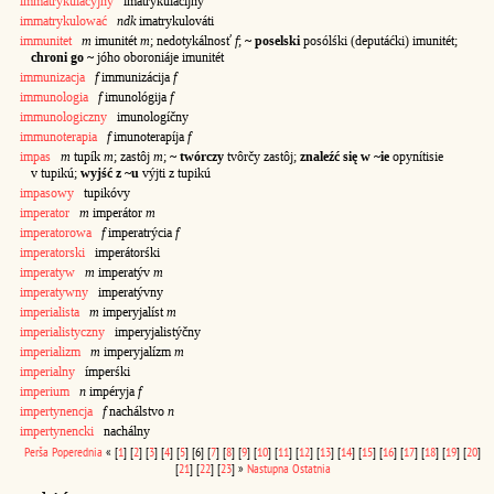
immatrykulacyjny
imatrykulacíjny
immatrykulować
ndk
imatrykulováti
immunitet
m
imunitét
m
; nedotykálnosť
f
;
~ poselski
posólśki (deputáćki) imunitét;
chroni go ~
jóho oboroniáje imunitét
immunizacja
f
immunizácija
f
immunologia
f
imunológija
f
immunologiczny
imunologíčny
immunoterapia
f
imunoterapíja
f
impas
m
tupík
m
; zastôj
m
;
~ twórczy
tvôrčy zastôj;
znaleźć się w ~ie
opynítisie
v tupikú;
wyjść z ~u
výjti z tupikú
impasowy
tupikóvy
imperator
m
imperátor
m
imperatorowa
f
imperatrýcia
f
imperatorski
imperátorśki
imperatyw
m
imperatýv
m
imperatywny
imperatývny
imperialista
m
imperyjalíst
m
imperialistyczny
imperyjalistýčny
imperializm
m
imperyjalízm
m
imperialny
ímperśki
imperium
n
impéryja
f
impertynencja
f
nachálstvo
n
impertynencki
nachálny
Perša
Poperednia
«
[
1
]
[
2
]
[
3
]
[
4
]
[
5
]
[6]
[
7
]
[
8
]
[
9
]
[
10
]
[
11
]
[
12
]
[
13
]
[
14
]
[
15
]
[
16
]
[
17
]
[
18
]
[
19
]
[
20
]
[
21
]
[
22
]
[
23
]
»
Nastupna
Ostatnia