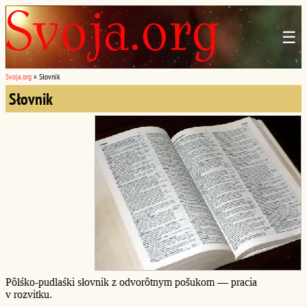
☰
Svoja.org
»
Słovnik
Słovnik
Pôlśko-pudlaśki słovnik z odvorôtnym pošukom — pracia
v rozvitku.