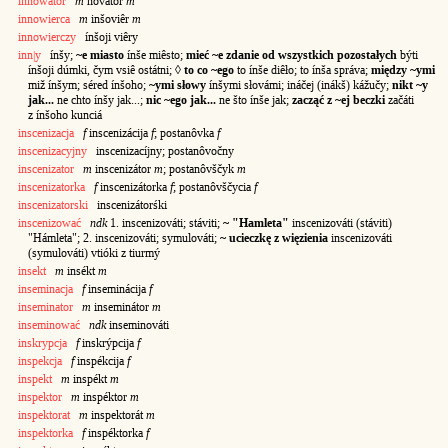
innowator
m
novátor
m
innowierca
m
inšoviêr
m
innowierczy
ínšoji viêry
inn|y
ínšy;
~e miasto
ínše miêsto;
mieć ~e zdanie od wszystkich pozostałych
býti
ínšoji dúmki, čym vsiê ostátni; ◊
to co ~ego
to ínše diêło; to ínša správa;
między ~ymi
miž ínšym; séred ínšoho;
~ymi słowy
ínšymi słovámi; ináčej (inákš) kážučy;
nikt ~y
jak...
ne chto ínšy jak...;
nic ~ego jak...
ne što ínše jak;
zacząć z ~ej beczki
začáti
z ínšoho kunciá
inscenizacja
f
inscenizácija
f
; postanôvka
f
inscenizacyjny
inscenizacíjny; postanôvočny
inscenizator
m
inscenizátor
m
; postanôvščyk
m
inscenizatorka
f
inscenizátorka
f
; postanôvščycia
f
inscenizatorski
inscenizátorśki
inscenizować
ndk
1. inscenizováti; stáviti;
~ "Hamleta"
inscenizováti (stáviti)
"Hámleta"; 2. inscenizováti; symulováti;
~ ucieczkę z więzienia
inscenizováti
(symulováti) vtióki z tiurmý
insekt
m
insékt
m
inseminacja
f
inseminácija
f
inseminator
m
inseminátor
m
inseminować
ndk
inseminováti
inskrypcja
f
inskrýpcija
f
inspekcja
f
inspékcija
f
inspekt
m
inspékt
m
inspektor
m
inspéktor
m
inspektorat
m
inspektorát
m
inspektorka
f
inspéktorka
f