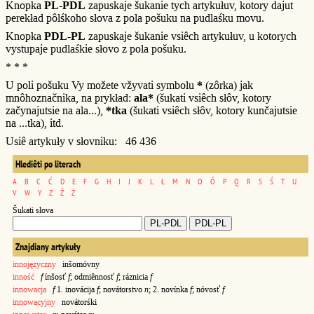
Knopka
PL-PDL
zapuskaje šukanie tych artykułuv, kotory dajut
perekład pôlśkoho słova z pola pošuku na pudlaśku movu.
Knopka
PDL-PL
zapuskaje šukanie vsiêch artykułuv, u kotorych
vystupaje pudlaśkie słovo z pola pošuku.
* * *
U poli pošuku Vy možete vžyvati symbolu
*
(zôrka) jak
mnôhoznačnika, na prykład:
ala*
(šukati vsiêch słôv, kotory
začynajutsie na ala...),
*tka
(šukati vsiêch słôv, kotory kunčajutsie
na ...tka), itd.
Usiê artykuły v słovniku: 46 436
Hlediêti po literach
A
B
C
Ć
D
E
F
G
H
I
J
K
L
Ł
M
N
O
Ó
P
Q
R
S
Ś
T
U
V
W
Y
Z
Ź
Ż
Šukati słova
Znajdiany artykuły
innojęzyczny
inšomóvny
inność
f
ínšosť
f
; odmiênnosť
f
; ráznicia
f
innowacja
f
1. inovácija
f
; novátorstvo
n
; 2. novínka
f
; nóvosť
f
innowacyjny
novátorśki