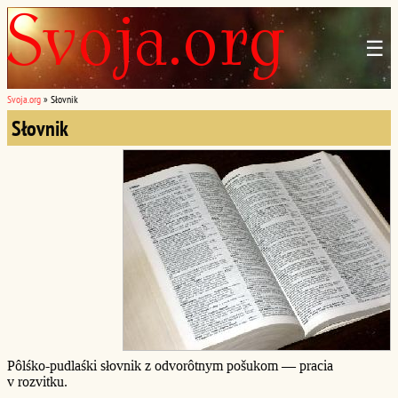
☰
Svoja.org
»
Słovnik
Słovnik
Pôlśko-pudlaśki słovnik z odvorôtnym pošukom — pracia
v rozvitku.