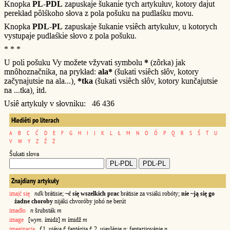
Knopka
PL-PDL
zapuskaje šukanie tych artykułuv, kotory dajut
perekład pôlśkoho słova z pola pošuku na pudlaśku movu.
Knopka
PDL-PL
zapuskaje šukanie vsiêch artykułuv, u kotorych
vystupaje pudlaśkie słovo z pola pošuku.
* * *
U poli pošuku Vy možete vžyvati symbolu
*
(zôrka) jak
mnôhoznačnika, na prykład:
ala*
(šukati vsiêch słôv, kotory
začynajutsie na ala...),
*tka
(šukati vsiêch słôv, kotory kunčajutsie
na ...tka), itd.
Usiê artykuły v słovniku: 46 436
Hlediêti po literach
A
B
C
Ć
D
E
F
G
H
I
J
K
L
Ł
M
N
O
Ó
P
Q
R
S
Ś
T
U
V
W
Y
Z
Ź
Ż
Šukati słova
Znajdiany artykuły
ima|ć się
ndk
brátisie;
~ć się wszelkich prac
brátisie za vsiáki robóty;
nie ~ją się go
żadne choroby
nijáki chvoróby johó ne berút
imadło
n
šrubsták
m
image
[
wym.
ímidż]
m
ímidž
m
imaginacja
f
1. ujáva
f
; fantázija
f
; 2. ujavlánie
n
; fantazijovánie
n