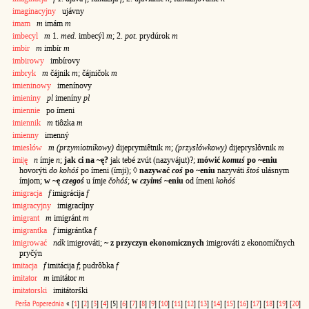
imaginacyjny
ujávny
imam
m
imám
m
imbecyl
m
1.
med.
imbecýl
m
; 2.
pot.
prydúrok
m
imbir
m
imbír
m
imbirowy
imbírovy
imbryk
m
čájnik
m
; čájničok
m
imieninowy
imenínovy
imieniny
pl
imeníny
pl
imiennie
po ímeni
imiennik
m
tiôzka
m
imienny
imenný
imiesłów
m (przymiotnikowy)
dijeprymiêtnik
m
;
(przysłówkowy)
dijeprysłôvnik
m
imi|ę
n
ímje
n
;
jak ci na ~ę?
jak tebé zvút (nazyvájut)?;
mówić
komuś
po ~eniu
hovorýti
do kohóś
po ímeni (ímji); ◊
nazywać
coś
po ~eniu
nazyváti
štoś
ułásnym
ímjom;
w ~ę
czegoś
u ímje
čohóś
;
w
czyimś
~eniu
od ímeni
kohóś
imigracja
f
imigrácija
f
imigracyjny
imigracíjny
imigrant
m
imigránt
m
imigrantka
f
imigrántka
f
imigrować
ndk
imigrováti;
~ z przyczyn ekonomicznych
imigrováti z ekonomíčnych
pryčýn
imitacja
f
imitácija
f
; pudrôbka
f
imitator
m
imitátor
m
imitatorski
imitátorśki
Perša
Poperednia
«
[
1
]
[
2
]
[
3
]
[
4
]
[5]
[
6
]
[
7
]
[
8
]
[
9
]
[
10
]
[
11
]
[
12
]
[
13
]
[
14
]
[
15
]
[
16
]
[
17
]
[
18
]
[
19
]
[
20
]