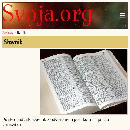
☰
Svoja.org
»
Słovnik
Słovnik
Pôlśko-pudlaśki słovnik z odvorôtnym pošukom — pracia
v rozvitku.