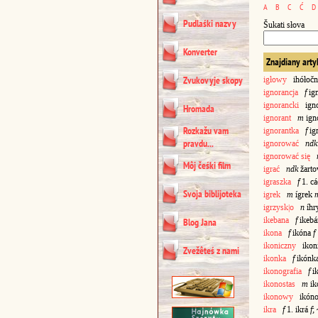
A
B
C
Ć
D
Pudlaśki nazvy
Šukati słova
Konverter
Znajdiany arty
Zvukovyje skopy
igłowy
ihółočn
ignorancja
f
ign
ignorancki
ignor
Hromada
ignorant
m
ign
Rozkažu vam
ignorantka
f
ig
pravdu...
ignorować
ndk
ignorować się
Môj čeśki film
igrać
ndk
žartov
igraszka
f
1. c
Svoja biblijoteka
igrek
m
ígrek
igrzysk|o
n
íhr
ikebana
f
ikeb
Blog Jana
ikona
f
ikóna
f
ikoniczny
ikon
Zvežêteś z nami
ikonka
f
ikónk
ikonografia
f
ik
ikonostas
m
ik
ikonowy
ikóno
ikra
f
1. ikrá
f
;