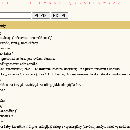
E
F
G
H
I
J
K
L
Ł
M
N
O
Ó
P
Q
R
S
Ś
T
U
V
W
Y
Z
Ź
Ż
kuły
y
oráncija
f
; néuctvo
n
; neosviêčanosť
f
ánćki; témny; neosviêčany
oránt
m
norántka
f
ignorováti; ne bráti pud uváhu; obmináti
ndk
ignorováti odín odnóho
áti; zabavlátisie; ihráti;
~ ze śmiercią
ihráti zo smertiéju;
~ z ogniem
žartováti z ohnióm
ácka
f
, zabávka
f
; 2. zabáva
f
, ihrá
f
; 3. drubnícia
f
; ◊
dziecinna ~a
diêtśka zabávka;
~i słowne
ihr
m
yšče
n
;
~a
íhry
pl
; zavódy
pl
;
~a olimpijskie
olimpíjśki íhry
ána
f
íčny
a
f
onográfija
f
onostás
m
vy
~a żaby
žaburênie
n
; 2.
pot.
enérgija
f
;
chłop z ~ą
energíčny (chváćki) mužýk;
mieć ~ę
miêti en