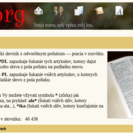
Svoja mova, svôj vybur, svôj los...
śki słovnik z odvorôtnym pošukom — pracia v rozvitku.
PDL
zapuskaje šukanie tych artykułuv, kotory dajut
śkoho słova z pola pošuku na pudlaśku movu.
-PL
zapuskaje šukanie vsiêch artykułuv, u kotorych
laśkie słovo z pola pošuku.
u Vy možete vžyvati symbolu
*
(zôrka) jak
a, na prykład:
ala*
(šukati vsiêch słôv, kotory
a ala...),
*tka
(šukati vsiêch słôv, kotory kunčajutsie na
y v słovniku: 46 436
erach