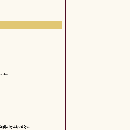
á słôv
érgiju; býti žyvúščym