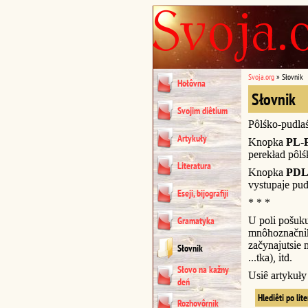
Svoja.org
»
Słovnik
Hołôvna
Słovnik
Svojim diêtium
Pôlśko-pudla
Artykuły
Knopka
PL-
perekład pôl
Literatura
Knopka
PDL
vystupaje pud
Eseji, bijografiji
* * *
U poli pošuk
Gramatyka
mnôhoznačnik
začynajutsie n
Słovnik
...tka), itd.
Słovo na kažny
Usiê artykuł
deń
Hlediêti po lit
Rozhovôrnik