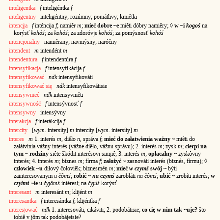
inteligentka
f
inteligéntka
f
inteligentny
inteligéntny; rozúmny; poniátlivy; kmiêtki
intencj|a
f
inténcija
f
; namiêr
m
;
mieć dobre ~e
miêti dóbry namiêry; ◊
w ~i
kogoś
na
korýsť
kohóś
; za
kohóś
; za zdoróvje
kohóś
; za pomýsnosť
kohóś
intencjonalny
namiêrany; navmýsny; naróčny
intendent
m
intendént
m
intendentura
f
intendentúra
f
intensyfikacja
f
intensyfikácija
f
intensyfikować
ndk
intensyfikováti
intensyfikować się
ndk
intensyfikovátisie
intensywnieć
ndk
intensyvniêti
intensywność
f
intensývnosť
f
intensywny
intensývny
interakcja
f
interákcija
f
intercity
[
wym.
intersíty]
m
intercíty [
wym.
intersíty]
m
interes
m
1. interés
m
, diêło
n
, správa
f
;
mieć do załatwienia ważny ~
miêti do
załátvinia vážny interés (vážne diêło, vážnu správu); 2. interés
m
; zysk
m
;
cierpi na
tym ~ rodziny
siête škódit interésovi simjiê; 3. interés
m
;
opłacalny ~
zyskôvny
interés; 4. interés
m
; bíznes
m
; fírma
f
;
założyć ~
zasnováti interés (biznés, fírmu); ◊
człowiek ~u
diłový čołoviêk; biznesmén
m
;
mieć
w czymś
swój ~
býti
zainteresovanym
u čômś
;
robić ~
na czymś
zarobláti
na čômś
;
ubić ~
zrobíti interés;
w
czyimś
~ie
u
čyjômś
intéresi; na
čyjúś
korýsť
interesant
m
interesánt
m
; klijént
m
interesantka
f
interesántka
f
; klijéntka
f
interes|ować
ndk
1. interesováti, cikáviti; 2. podobátisie;
co cię w nim tak ~uje?
što
tobiê v jôm tak podobájetsie?