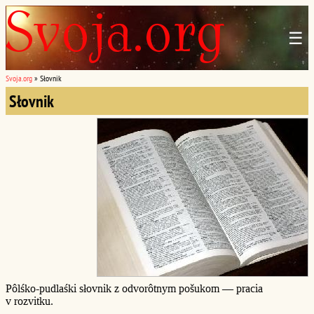
☰
Svoja.org
»
Słovnik
Słovnik
Pôlśko-pudlaśki słovnik z odvorôtnym pošukom — pracia
v rozvitku.