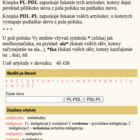
Knopka
PL-PDL
zapuskaje šukanie tych artykułuv, kotory dajut
perekład pôlśkoho słova z pola pošuku na pudlaśku movu.
Knopka
PDL-PL
zapuskaje šukanie vsiêch artykułuv, u kotorych
vystupaje pudlaśkie słovo z pola pošuku.
* * *
U poli pošuku Vy možete vžyvati symbolu
*
(zôrka) jak
mnôhoznačnika, na prykład:
ala*
(šukati vsiêch słôv, kotory
začynajutsie na ala...),
*tka
(šukati vsiêch słôv, kotory kunčajutsie
na ...tka), itd.
Usiê artykuły v słovniku: 46 436
Hlediêti po literach
A
B
C
Ć
D
E
F
G
H
I
J
K
L
Ł
M
N
O
Ó
P
Q
R
S
Ś
T
U
V
W
Y
Z
Ź
Ż
Šukati słova
Znajdiany artykuły
intelektualny
intelektuálny
inteligencja
f
1. inteligéncija
f
; rozúmnosť
f
;
wrodzona ~
pryródžana inteligéncija; 2.
inteligéncija
f
;
~ techniczna
techníčna inteligéncija
inteligencki
inteligénćki
inteligent
m
inteligént
m