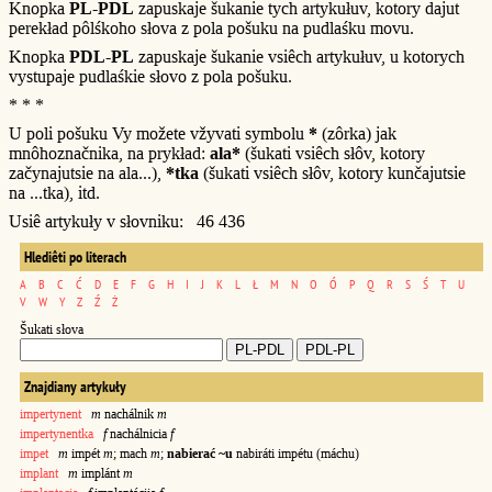
Knopka
PL-PDL
zapuskaje šukanie tych artykułuv, kotory dajut
perekład pôlśkoho słova z pola pošuku na pudlaśku movu.
Knopka
PDL-PL
zapuskaje šukanie vsiêch artykułuv, u kotorych
vystupaje pudlaśkie słovo z pola pošuku.
* * *
U poli pošuku Vy možete vžyvati symbolu
*
(zôrka) jak
mnôhoznačnika, na prykład:
ala*
(šukati vsiêch słôv, kotory
začynajutsie na ala...),
*tka
(šukati vsiêch słôv, kotory kunčajutsie
na ...tka), itd.
Usiê artykuły v słovniku: 46 436
Hlediêti po literach
A
B
C
Ć
D
E
F
G
H
I
J
K
L
Ł
M
N
O
Ó
P
Q
R
S
Ś
T
U
V
W
Y
Z
Ź
Ż
Šukati słova
Znajdiany artykuły
impertynent
m
nachálnik
m
impertynentka
f
nachálnicia
f
impet
m
impét
m
; mach
m
;
nabierać ~u
nabiráti impétu (máchu)
implant
m
implánt
m