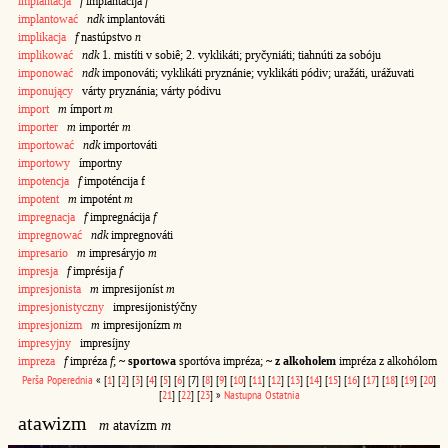
implantacja
f
implantácija
f
implantować
ndk
implantováti
implikacja
f
nastúpstvo
n
implikować
ndk
1. mistíti v sobiê; 2. vyklikáti; pryčyniáti; tiahnúti za sobóju
imponować
ndk
imponováti; vyklikáti pryznánie; vyklikáti pódiv; uražáti, urážuvati
imponujący
várty pryznánia; várty pódivu
import
m
ímport
m
importer
m
importér
m
importować
ndk
importováti
importowy
ímportny
impotencja
f
impoténcija f
impotent
m
impotént
m
impregnacja
f
impregnácija
f
impregnować
ndk
impregnováti
impresario
m
impresáryjo
m
impresja
f
imprésija
f
impresjonista
m
impresijoníst
m
impresjonistyczny
impresijonistýčny
impresjonizm
m
impresijonízm
m
impresyjny
impresíjny
impreza
f
impréza
f
;
~ sportowa
sportóva impréza;
~ z alkoholem
impréza z alkohólom
Perša
Poperednia
«
[
1
]
[
2
]
[
3
]
[
4
]
[
5
]
[
6
]
[7]
[
8
]
[
9
]
[
10
]
[
11
]
[
12
]
[
13
]
[
14
]
[
15
]
[
16
]
[
17
]
[
18
]
[
19
]
[
20
]
[
21
]
[
22
]
[
23
]
»
Nastupna
Ostatnia
atawizm
m
atavízm
m