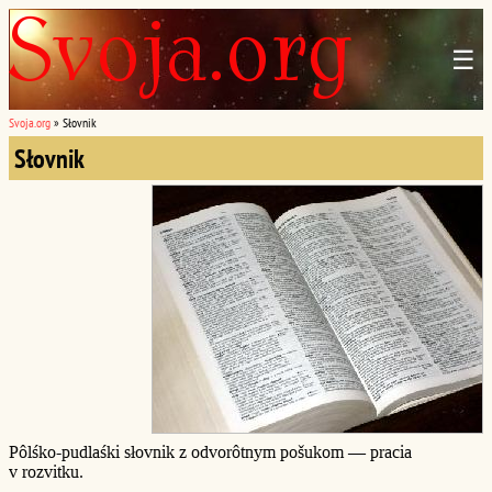
☰
Svoja.org
»
Słovnik
Słovnik
Pôlśko-pudlaśki słovnik z odvorôtnym pošukom — pracia
v rozvitku.