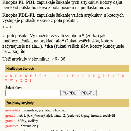
Knopka
PL-PDL
zapuskaje šukanie tych artykułuv, kotory dajut
perekład pôlśkoho słova z pola pošuku na pudlaśku movu.
Knopka
PDL-PL
zapuskaje šukanie vsiêch artykułuv, u kotorych
vystupaje pudlaśkie słovo z pola pošuku.
* * *
U poli pošuku Vy možete vžyvati symbolu
*
(zôrka) jak
mnôhoznačnika, na prykład:
ala*
(šukati vsiêch słôv, kotory
začynajutsie na ala...),
*tka
(šukati vsiêch słôv, kotory kunčajutsie
na ...tka), itd.
Usiê artykuły v słovniku: 46 436
Hlediêti po literach
A
B
C
Ć
D
E
F
G
H
I
J
K
L
Ł
M
N
O
Ó
P
Q
R
S
Ś
T
U
V
W
Y
Z
Ź
Ż
Šukati słova
Znajdiany artykuły
gromadzki
hromádśki; prynaléžny hromádi
gromić
ndk
1.
(krytykować)
łájati; hániti; 2.
(zadawać klęskę)
hromíti; rozbiváti
gromki
húčny; zvúčny
gromnica
f
hrumnícia
f