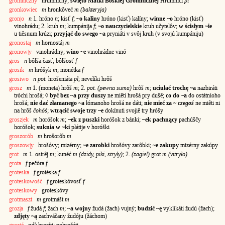
gromniczny
hrumníčny;
święto Matki Boskiej Gromnicznej
Hrumníci
pl
gronkowiec
m
hronkôveć
m (bakteryja)
gron|o
n
1. hróno
n
; kisť
f
;
~o kaliny
hróno (kisť) kalíny;
winne ~o
hróno (kisť)
vinohrádu; 2. kruh
m
; kumpánija
f
;
~o nauczycielskie
kruh učytelôv;
w ścisłym ~ie
u tiêsnum krúzi;
przyjąć do swego ~a
pryniáti v svôj kruh (v svojú kumpániju)
gronostaj
m
hornostáj
m
gronow|y
vinohrádny;
wino ~e
vinohrádne vinó
gros
n
bôlša časť; bôlšosť
f
grosik
m
hróšyk
m
; monétka
f
grosiwo
n pot.
hrošeniáta
pl
; nevelíki hrôš
grosz
m
1. (moneta) hrôš
m
; 2.
pot. (pewna suma)
hrôš
m
;
uciułać trochę ~a
nazbiráti
tróchi hrošá; ◊
być bez ~a przy duszy
ne miêti hrošá pry dušê;
co do ~a
do ostátnioho
hrošá;
nie dać złamanego ~a
łómanoho hrošá ne dáti;
nie mieć za ~
czegoś
ne miêti ni
na hrôš
čohóś
;
wtrącić swoje trzy ~e
dokínuti svojiê try hróšy
grosz|ek
m
horóšok
m
;
~ek z puszki
horóšok z bánki;
~ek pachnący
pachúščy
horóšok;
suknia w ~ki
płátije v horóški
groszorób
m
hrošorôb
m
groszow|y
hrošóvy; mizérny;
~e zarobki
hrošóvy zarôbki;
~e zakupy
mizérny zakúpy
grot
m
1. ostrêj
m
; kunéć
m (dzidy, piki, stryły)
; 2.
(żagiel)
grot
m (vitryło)
grota
f
pečóra
f
groteska
f
grotéska
f
groteskowość
f
groteskóvosť
f
groteskowy
groteskóvy
grotmaszt
m
grotmášt
m
groz|a
f
žudá
f
; žach
m
;
~a wojny
žudá (žach) vujný;
budzić ~ę
vyklikáti žudú (žach);
zdjęty ~ą
zachváčany žudóju (žáchom)
grozić
ndk
hrozíti; pohrožáti