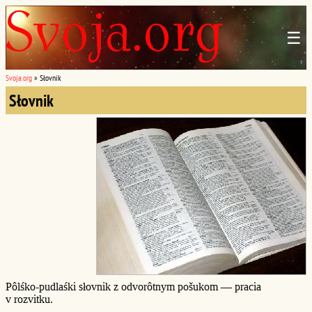
☰
Svoja.org
»
Słovnik
Słovnik
Pôlśko-pudlaśki słovnik z odvorôtnym pošukom — pracia
v rozvitku.