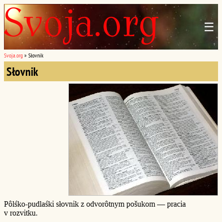
☰
Svoja.org
»
Słovnik
Słovnik
Pôlśko-pudlaśki słovnik z odvorôtnym pošukom — pracia
v rozvitku.