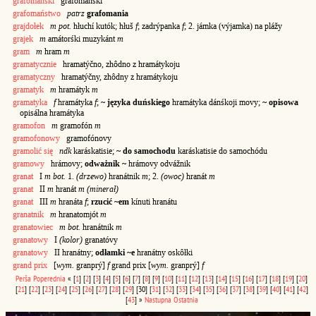
grafomański
grafománśki
grafomaństwo
patrz
grafomania
grajdołek
m pot.
hłuchí kutók; hłuš
f
; zadrýpanka
f
; 2. jámka (výjamka) na plážy
grajek
m
amátorśki muzykánt
m
gram
m
hram
m
gramatycznie
hramatýčno, zhôdno z hramátykoju
gramatyczny
hramatýčny, zhôdny z hramátykoju
gramatyk
m
hramátyk
m
gramatyka
f
hramátyka
f
;
~ języka duńskiego
hramátyka dánśkoji movy;
~ opisowa
opisálna hramátyka
gramofon
m
gramofón
m
gramofonowy
gramofónovy
gramolić się
ndk
karáskatisie;
~ do samochodu
karáskatisie do samochódu
gramowy
hrámovy;
odważnik ~
hrámovy odvážnik
granat
I
m bot.
1.
(drzewo)
hranátnik
m
; 2.
(owoc)
hranát
m
granat
II
m
hranát
m (minerał)
granat
III
m
hranáta
f
;
rzucić ~em
kínuti hranátu
granatnik
m
hranatomjót
m
granatowiec
m bot.
hranátnik
m
granatowy
I
(kolor)
granatóvy
granatowy
II hranátny;
odłamki ~e
hranátny oskôłki
grand prix
[
wym.
granprý]
f
grand prix [
wym.
granprý]
f
Perša
Poperednia
«
[
1
]
[
2
]
[
3
]
[
4
]
[
5
]
[
6
]
[
7
]
[
8
]
[
9
]
[
10
]
[
11
]
[
12
]
[
13
]
[
14
]
[
15
]
[
16
]
[
17
]
[
18
]
[
19
]
[
20
]
[
21
]
[
22
]
[
23
]
[
24
]
[
25
]
[
26
]
[
27
]
[
28
]
[
29
]
[30]
[
31
]
[
32
]
[
33
]
[
34
]
[
35
]
[
36
]
[
37
]
[
38
]
[
39
]
[
40
]
[
41
]
[
42
]
[
43
]
»
Nastupna
Ostatnia