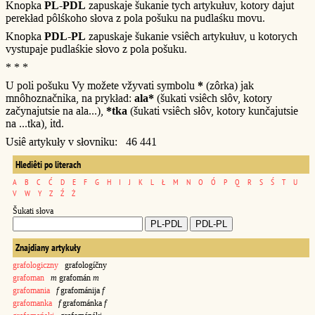
Knopka
PL-PDL
zapuskaje šukanie tych artykułuv, kotory dajut
perekład pôlśkoho słova z pola pošuku na pudlaśku movu.
Knopka
PDL-PL
zapuskaje šukanie vsiêch artykułuv, u kotorych
vystupaje pudlaśkie słovo z pola pošuku.
* * *
U poli pošuku Vy možete vžyvati symbolu
*
(zôrka) jak
mnôhoznačnika, na prykład:
ala*
(šukati vsiêch słôv, kotory
začynajutsie na ala...),
*tka
(šukati vsiêch słôv, kotory kunčajutsie
na ...tka), itd.
Usiê artykuły v słovniku: 46 441
Hlediêti po literach
A
B
C
Ć
D
E
F
G
H
I
J
K
L
Ł
M
N
O
Ó
P
Q
R
S
Ś
T
U
V
W
Y
Z
Ź
Ż
Šukati słova
Znajdiany artykuły
grafologiczny
grafologíčny
grafoman
m
grafomán
m
grafomania
f
grafománija
f
grafomanka
f
grafománka
f