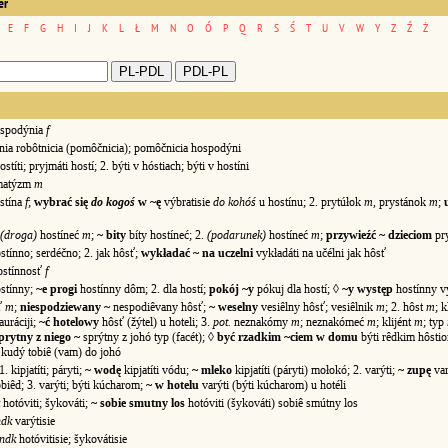
er
E
F
G
H
I
J
K
L
Ł
M
N
O
Ó
P
Q
R
S
Ś
T
U
V
W
Y
Z
Ź
Ż
spodýnia
f
nia robôtnicia (pomôčnicia); pomôčnicia hospodýni
ostíti; pryjmáti hostí; 2. býti v hóstiach; býti v hostíni
matýzm
m
stína
f
;
wybrać się
do kogoś
w ~ę
výbratisie
do kohóś
u hostínu; 2. prytúłok
m
, prystánok
m
;
(droga)
hostíneć
m
;
~ bity
bíty hostíneć; 2.
(podarunek)
hostíneć
m
;
przywieźć ~ dzieciom
pry
tínno; serdéčno; 2. jak hôsť;
wykładać ~ na uczelni
vykładáti na učélni jak hôsť
stínnosť
f
stínny;
~e progi
hostínny dôm; 2. dla hostí;
pokój ~y
pókuj dla hostí; ◊
~y występ
hostínny v
ť
m
;
niespodziewany ~
nespodiêvany hôsť;
~ weselny
vesiêlny hôsť; vesiêlnik
m
; 2. hôst
m
; k
tauráciji;
~ć hotelowy
hôsť (žýtel) u hoteli; 3.
pot.
neznakómy
m
; neznakómeć
m
; klijént
m
; typ
prytny z niego ~
sprýtny z johó typ (facét); ◊
być rzadkim ~ciem w domu
býti rêdkim hôst
kudý tobiê (vam) do johó
1. kipjatíti; páryti;
~ wodę
kipjatíti vódu;
~ mleko
kipjatíti (páryti) mołokó; 2. varýti;
~ zupę
var
biêd; 3. varýti; býti kúcharom;
~ w hotelu
varýti (býti kúcharom) u hotéli
hotóviti; šykováti;
~ sobie smutny los
hotóviti (šykováti) sobiê smútny los
ndk
varýtisie
ndk
hotóvitisie; šykovátisie