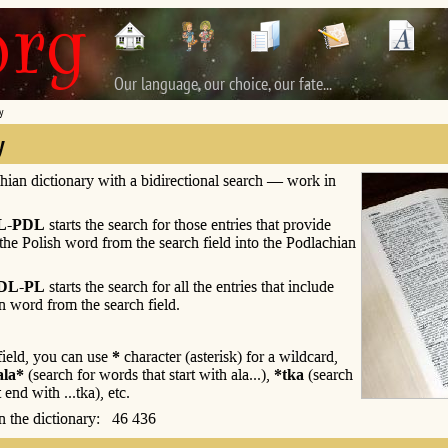
Our language, our choice, our fate...
y
y
hian dictionary with a bidirectional search — work in
L-PDL
starts the search for those entries that provide
 the Polish word from the search field into the Podlachian
DL-PL
starts the search for all the entries that include
n word from the search field.
 field, you can use
*
character (asterisk) for a wildcard,
ala*
(search for words that start with ala...),
*tka
(search
 end with ...tka), etc.
 in the dictionary: 46 436