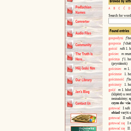
Browse by lett
Podlachian
A
B
C
Ć
D
Names
Search for word
Converter
Found entries
Audio Files
gospodyni
f
ho
gosposia
f
chát
Community
gościć
ndk
1. h
The Truth Is
gościec
m
reu
Here...
gościn|a
f
1. ho
(prystánok)
Môj čeśki film
gościniec
m
1.
gościnnie
1. hos
gościnność
f
ho
Our Library
gościnn|y
1. ho
goś|ć
m
1. hôs
Jan’s Blog
(klijént) u res
neznakómy;
s
Contact Us
czym do ~cia
gotować
I
ndk
obiad
varýti o
gotować
II
ndk
gotować się
I
gotować się
II