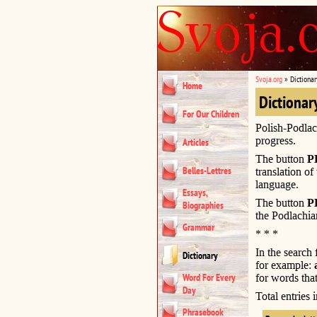
Svoja.org
»
Dictionar
Home
Dictionar
For Our Children
Polish-Podlac
progress.
Articles
The button
P
Belles-Lettres
translation of
language.
Essays,
The button
P
Biographies
the Podlachia
Grammar
* * *
In the search
Dictionary
for example:
Word For Every
for words that
Day
Total entries
Phrasebook