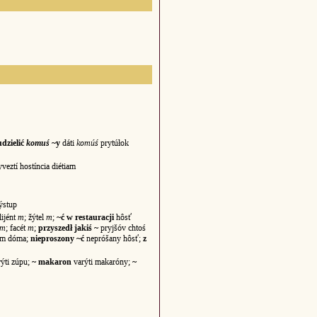
udzielić
komuś
~y
dáti
komúś
prytúłok
veztí hostíncia diétiam
ýstup
lijént
m
; žýtel
m
;
~ć w restauracji
hôsť
m
; facét
m
;
przyszedł jakiś ~
pryjšóv chtoś
iom dóma;
nieproszony ~ć
nepróšany hôsť;
z
ýti zúpu;
~ makaron
varýti makaróny;
~