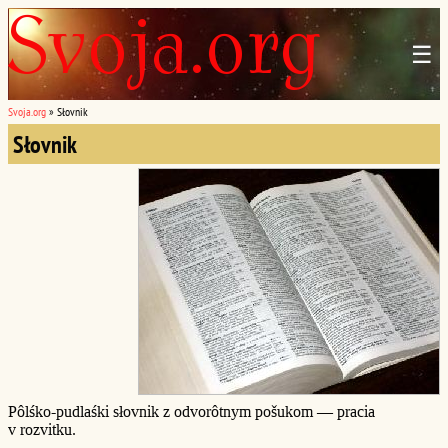
☰
Svoja.org
»
Słovnik
Słovnik
Pôlśko-pudlaśki słovnik z odvorôtnym pošukom — pracia
v rozvitku.