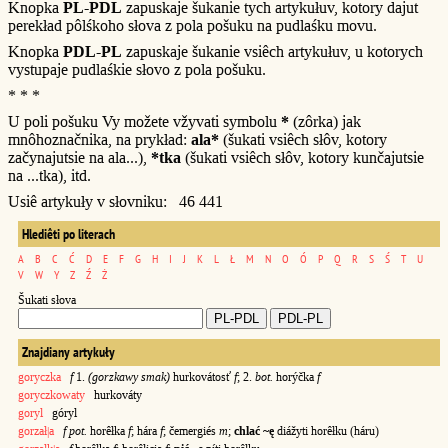
Knopka
PL-PDL
zapuskaje šukanie tych artykułuv, kotory dajut
perekład pôlśkoho słova z pola pošuku na pudlaśku movu.
Knopka
PDL-PL
zapuskaje šukanie vsiêch artykułuv, u kotorych
vystupaje pudlaśkie słovo z pola pošuku.
* * *
U poli pošuku Vy možete vžyvati symbolu
*
(zôrka) jak
mnôhoznačnika, na prykład:
ala*
(šukati vsiêch słôv, kotory
začynajutsie na ala...),
*tka
(šukati vsiêch słôv, kotory kunčajutsie
na ...tka), itd.
Usiê artykuły v słovniku: 46 441
Hlediêti po literach
A
B
C
Ć
D
E
F
G
H
I
J
K
L
Ł
M
N
O
Ó
P
Q
R
S
Ś
T
U
V
W
Y
Z
Ź
Ż
Šukati słova
Znajdiany artykuły
goryczka
f
1.
(gorzkawy smak)
hurkovátosť
f
; 2.
bot.
horýčka
f
goryczkowaty
hurkováty
goryl
góryl
gorzał|a
f pot.
horêłka
f
; hára
f
; čemergiés
m
;
chlać ~ę
diážyti horêłku (háru)