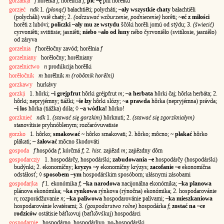
gorzałk|a
f
horêłka
f
; horêlicia
f
;
pić ~ę
píti horêłku
gorz|eć
ndk
1.
(płonąć)
bałachtiêti; połycháti;
~ały wszystkie chaty
bałachtiêli
(połycháli) vsiê chatý; 2.
(odczuwać wzburzenie, podniecenie)
horêti;
~eć z miłości
horêti z lubóvi;
policzki ~ały mu ze wstydu
ščóki horêli jomú od stýdu; 3.
(świecić)
cyrvoniêti; svititisie; jasniêti;
niebo ~ało od łuny
nébo čyrvoniêło (svitíłosie, jasniêło)
od záryva
gorzelnia
f
horêłočny zavód; horêlnia
f
gorzelniany
horêłočny; horêlniany
gorzelnictwo
n
prodúkcija horêłki
horêłočnik
m
horêlnik
m (robôtnik horêlni)
gorzkawy
hurkávy
gorzk|i
1. hôrki;
~i grejpfrut
hôrki gréjpfrut
m
;
~a herbata
hôrki čaj; hôrka herbáta; 2.
hôrki; nepryjémny; tiážki;
~ie łzy
hôrki slózy;
~a prawda
hôrka (nepryjémna) právda;
~i los
hôrka (tiážka) dóla; ◊
~a wódka!
hôrko!
gorzknieć
ndk
1.
(stawać się gorzkim)
hôrknuti; 2.
(stawać się zgorzkniałym)
stanovítisie pryhnóblenym; rozčaróvuvatisie
gorzko
1. hôrko;
smakować ~
hôrko smakovati; 2. hôrko; môcno;
~ płakać
hôrko
płákati;
~ żałować
môcno škodováti
gospoda
f
hospóda
f
; kórčmá
f
; 2.
hist.
zajiêzd
m
; zajiêzdny dôm
gospodarcz|y
1. hospodárčy, hospodárśki;
zabudowania ~e
hospodárčy (hospodárśki)
budýnki; 2. ekonomíčny;
kryzys ~y
ekonomíčny krýzys;
zacofanie ~e
ekonomíčna
odstáłosť; ◊
sposobem ~ym
hospodárśkim sposóbom; ułásnymi zásobami
gospodar|ka
f
1. ekonómika
f
;
~ka narodowa
nacijonálna ekonómika;
~ka planowa
plánova ekonómika;
~ka rynkowa
rýnkova (rýnočna) ekonómika; 2. hospodarovánie
n
; rozporádžuvanie
n
;
~ka paliwowa
hospodarovánie palívami;
~ka mieszkaniowa
hospodarovánie kvatérami; 3.
(gospodarstwo rolne)
hospodárka
f
;
zostać na ~ce
rodziców
ostátisie báťkovuj (baťkôvśkuj) hospodárci
gospodarnie
hospodárno, hospodárlivo, po-hospodárśki