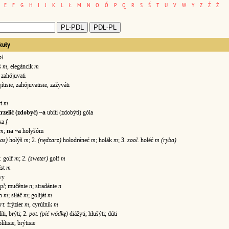
E
F
G
H
I
J
K
L
Ł
M
N
O
Ó
P
Q
R
S
Ś
T
U
V
W
Y
Z
Ź
Ż
kuły
pl
ś
m
, elegáncik
m
, zahójuvati
ítisie, zahójuvatisie, zažyváti
rt
m
trzelić (zdobyć) ~a
ubíti (zdobýti) góla
ka
f
m
;
na ~a
hołyšóm
las)
hołýš
m
; 2.
(nędzarz)
hołodráneć
m
; holák
m
; 3.
zool.
holéć
m (ryba)
.
golf
m
; 2.
(sweter)
golf
m
íst
m
vy
pl
; mučênie
n
; stradánie
n
án
m
; siłáč
m
; goliját
m
rt.
frýzier
m
, cyrúlnik
m
íti, brýti; 2.
pot. (pić wódkę)
diážyti; hłušýti; dúti
lítisie, brýtisie