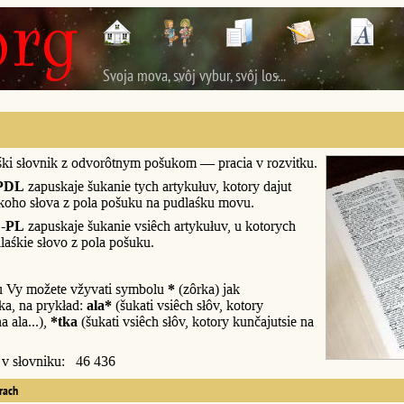
Svoja mova, svôj vybur, svôj los...
śki słovnik z odvorôtnym pošukom — pracia v rozvitku.
PDL
zapuskaje šukanie tych artykułuv, kotory dajut
śkoho słova z pola pošuku na pudlaśku movu.
-PL
zapuskaje šukanie vsiêch artykułuv, u kotorych
laśkie słovo z pola pošuku.
u Vy možete vžyvati symbolu
*
(zôrka) jak
a, na prykład:
ala*
(šukati vsiêch słôv, kotory
a ala...),
*tka
(šukati vsiêch słôv, kotory kunčajutsie na
y v słovniku: 46 436
erach