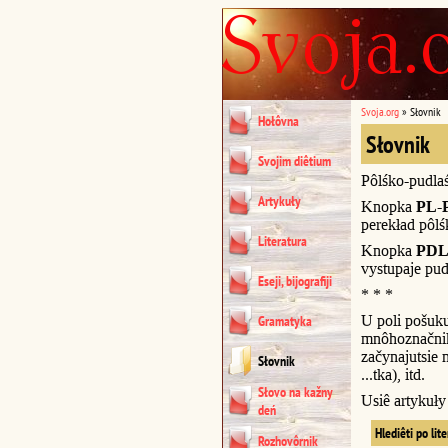
Svoja.org
»
Słovnik
Hołôvna
Słovnik
Svojim diêtium
Pôlśko-pudla
Artykuły
Knopka
PL-
perekład pôl
Literatura
Knopka
PDL
vystupaje pud
Eseji, bijografiji
* * *
U poli pošuk
Gramatyka
mnôhoznačnik
začynajutsie n
Słovnik
...tka), itd.
Słovo na kažny
Usiê artykuł
deń
Hlediêti po lit
Rozhovôrnik