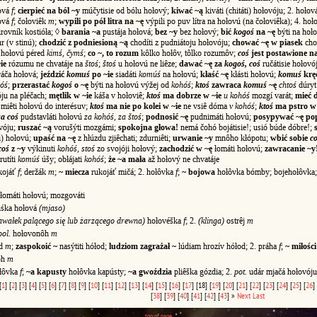
ová
f
;
cierpieć na ból ~y
múčytisie od bólu hołový;
kiwać ~ą
kiváti (chitáti) hołovóju; 2. hoło
łová
f
; čołoviêk
m
;
wypili po pół litra na ~ę
výpili po puv lítra na hołovú (na čołoviêka); 4. ho
rovník kostióła; ◊
barania ~a
pustája hołová;
bez ~y
bez hołový;
bić
kogoś
na ~ę
býti na hoł
r (v stinú);
chodzić z podniesioną ~ą
chodíti z pudniátoju hołovóju;
chować ~ę w piasek
cho
i hołovú péred
kimś, čymś
;
co ~, to rozum
kôlko hołôv, tôlko rozumôv;
coś
jest postawione na
ie
rózumu ne chvatáje na
štoś
;
štoś
u hołovú ne liêze;
dawać ~ę za
kogoś, coś
ručátisie hołovó
áča hołová;
jeździć
komuś
po ~ie
siadáti
komúś
na hołovú;
kłaść ~ę
kłásti hołovú;
komuś
kręc
óś
;
przerastać
kogoś
o ~ę
býti na hołovú výžej od
kohóś
;
ktoś
zawraca
komuś
~ę
chtoś
dúryt
ju na pléčach;
mętlik w ~ie
káša v hołoviê;
ktoś
ma dobrze w ~ie
u kohóś
mozgí varát;
mieć 
miêti hołovú do interésuv;
ktoś
ma nie po kolei w ~ie
ne vsiê dóma
v kohóś
;
ktoś
ma pstro w 
za coś
pudstavláti hołovú
za kohóś, za štoś
;
podnosić ~ę
pudnimáti hołovú;
posypywać ~ę po
vóju;
ruszać ~ą
vorušýti mozgámi;
spokojna głowa!
nemá čohó bojátisie!; usió búde dóbre!;
ti) hołovú;
upaść na ~ę
z hłúzdu zjiêchati; zdurniêti;
urwanie ~y
mnôho kłópotu;
wbić sobie
c
coś
z ~y
výkinuti
kohóś, stoś
zo svojóji hołový;
zachodzić w ~ę
łomáti hołovú;
zawracanie ~y
utíti
komúś
úšy; obłájati
kohóś
;
że ~a mała
až hołový ne chvatáje
kojáť
f
; deržák
m
;
~ miecza
rukojáť mičá; 2. hołôvka
f
;
~ bojowa
hołôvka bómby; bojehołôvka;
łomáti hołovú; mozgováti
śka hołová
(mjaso)
awałek palącego się lub żarzącego drewna)
hołovéška
f
; 2.
(klinga)
ostrêj
m
ol.
hołovonôh
m
od
m
;
zaspokoić ~
nasýtiti hółod;
ludziom zagrażał ~
lúdiam hrozív hółod; 2. práha
f
;
~ miłości
ôh
m
łôvka
f
;
~a kapusty
hołôvka kapústy;
~a gwoździa
pliêška gózdia; 2.
pot.
udár mjačá hołovój
[
1
]
[
2
]
[
3
]
[
4
]
[
5
]
[
6
]
[
7
]
[
8
]
[
9
]
[
10
]
[
11
]
[
12
]
[
13
]
[
14
]
[
15
]
[
16
]
[
17
]
[18]
[
19
]
[
20
]
[
21
]
[
22
]
[
23
]
[
24
]
[
25
]
[
26
]
[
38
]
[
39
]
[
40
]
[
41
]
[
42
]
[
43
]
»
Next
Last
top of page