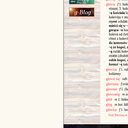
głow|a
f
1. hoł
rózum; 3. ho
~a kościoła
ki
hołovóju v mu
czymś
schilát
mieści się w ~
gorąca ~a
hor
hołová od
čoh
chtoś
z hołovó
do interesów
~ę
za kogoś, 
~ą
ručáti hoło
strátiti (zhubí
sobie
kogoś, 
komuś
~ę
nakr
głowica
f
1. ru
kolúmny
głowić się
ndk
głowizna
f
svín
głownia
f
1.
(k
głowonóg
m zo
głód
m
1. hół
głóg
m bot.
hł
główk|a
f
1. ho
First
Previous
«