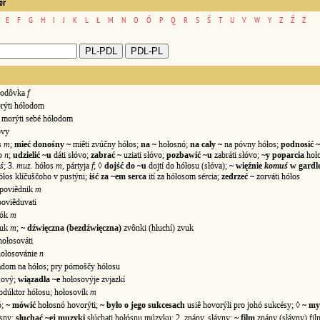
er
E
F
G
H
I
J
K
L
Ł
M
N
O
Ó
P
Q
R
S
Ś
T
U
V
W
Y
Z
Ź
Ż
łodôvka
f
ýti hółodom
morýti sebé hółodom
vy
s
m
;
mieć donośny ~
miêti zvúčny hółos;
na ~
hołosnó;
na cały ~
na póvny hółos;
podnosić ~
vo
n
;
udzielić ~u
dáti słóvo;
zabrać ~
uziati słóvo;
pozbawić ~u
zabráti słóvo;
~y poparcia
hoło
ś
; 3.
muz.
hółos
m
, pártyja
f
; ◊
dojść do ~u
dojtí do hółosu (słóva);
~ więźnie
komuś
w gardl
łos klíčuščoho v pustýni;
iść za ~em serca
ití za hółosom sércia;
zedrzeć ~
zorváti hółos
poviêdnik
m
oviêduvati
sók
m
uk
m
;
~ dźwięczna (bezdźwięczna)
zvônki (hłuchí) zvuk
ołosováti
ołosovánie
n
dom na hółos; pry pómoščy hółosu
ový;
wiązadła ~e
hołosovýje zvjazkí
odúktor hółosu; hołosovík
m
ó;
~ mówić
hołosnó hovorýti;
~ było o jego sukcesach
usiê hovorýli pro johó sukcésy; ◊
~ my
sny;
słuchać ~ej muzyki
słúchati hołósnu múzyku; 2. znány, słávny;
~ film
znány (słávny) fil