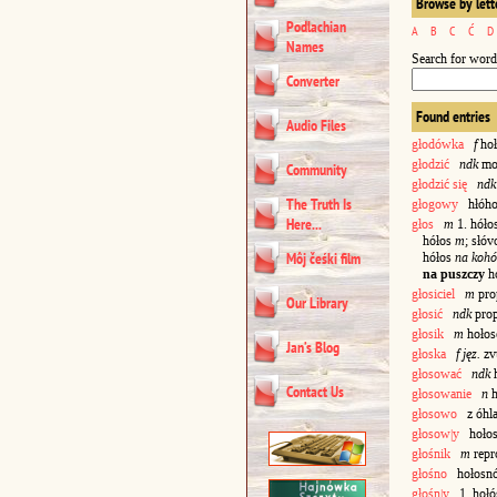
Browse by lett
Podlachian
A
B
C
Ć
D
Names
Search for word
Converter
Found entries
Audio Files
głodówka
f
ho
głodzić
ndk
mor
Community
głodzić się
ndk
The Truth Is
głogowy
hłóho
Here...
głos
m
1. hóło
hółos
m
; słó
Môj čeśki film
hółos
na kohó
na puszczy
hó
głosiciel
m
pro
Our Library
głosić
ndk
prop
głosik
m
hoło
Jan’s Blog
głoska
f jęz.
zv
głosować
ndk
h
Contact Us
głosowanie
n
h
głosowo
z óhla
głosow|y
hołos
głośnik
m
repr
głośno
hołosn
głośn|y
1. hołó