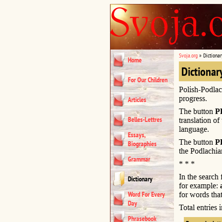
Svoja.org
»
Dictionar
Home
Dictionar
For Our Children
Polish-Podlac
progress.
Articles
The button
P
Belles-Lettres
translation of
language.
Essays,
The button
P
Biographies
the Podlachia
Grammar
* * *
In the search
Dictionary
for example:
Word For Every
for words that
Day
Total entries
Phrasebook