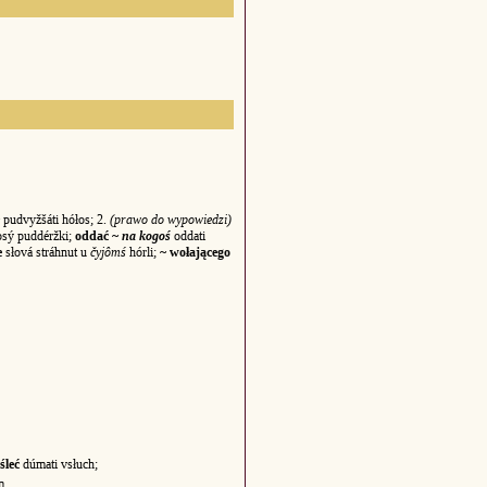
pudvyžšáti hółos; 2.
(prawo do wypowiedzi)
sý puddéržki;
oddać ~
na kogoś
oddati
e
słová stráhnut u
čyjômś
hórli;
~ wołającego
śleć
dúmati vsłuch;
m