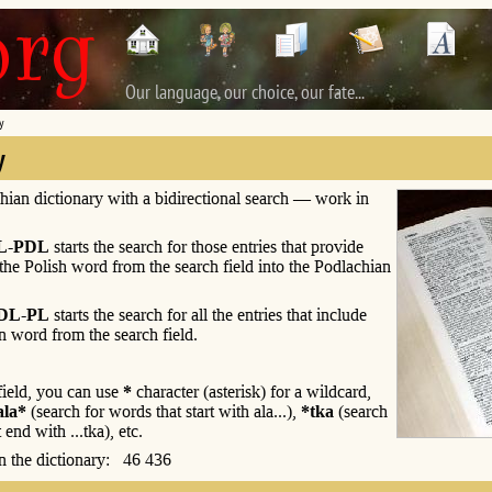
Our language, our choice, our fate...
y
y
hian dictionary with a bidirectional search — work in
L-PDL
starts the search for those entries that provide
 the Polish word from the search field into the Podlachian
DL-PL
starts the search for all the entries that include
n word from the search field.
 field, you can use
*
character (asterisk) for a wildcard,
ala*
(search for words that start with ala...),
*tka
(search
 end with ...tka), etc.
 in the dictionary: 46 436