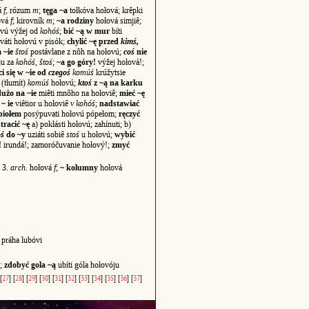
vá
f
, rózum
m
;
tęga ~a
tołkóva hołová; krêpki
łová
f
; kirovník
m
;
~a rodziny
hołová simjiê;
ovú výžej od
kohóś
;
bić ~ą w mur
bíti
váti hołovú v pisók;
chylić ~ę przed
kimś,
 ~ie
štoś
postávlane z nôh na hołovú;
coś
nie
ju za
kohóś, štoś
;
~a go góry!
výžej hołová!;
i się w ~ie od
czegoś
komúś
krúžytsie
 (tłumít)
komúś
hołovú;
ktoś
z ~ą na karku
dużo na ~ie
miêti mnôho na hołoviê;
mieć ~ę
~ ie
viêtior u hołoviê
v kohóś
;
nadstawiać
piołem
posýpuvati hołovú pópełom;
ręczyć
stracić ~ę
a) pokłásti hołovú; zahínuti; b)
oś
do ~y
uziáti sobiê
stoś
u hołovú;
wybić
!
irundá!; zamoróčuvanie hołový!;
zmyć
 3.
arch.
hołová
f
;
~ kolumny
hołová
práha lubóvi
u;
zdobyć gola ~ą
ubíti góla hołovóju
[
27
]
[
28
]
[
29
]
[
30
]
[
31
]
[
32
]
[
33
]
[
34
]
[
35
]
[
36
]
[
37
]