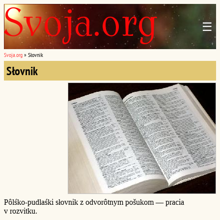
☰
Svoja.org
»
Słovnik
Słovnik
Pôlśko-pudlaśki słovnik z odvorôtnym pošukom — pracia
v rozvitku.