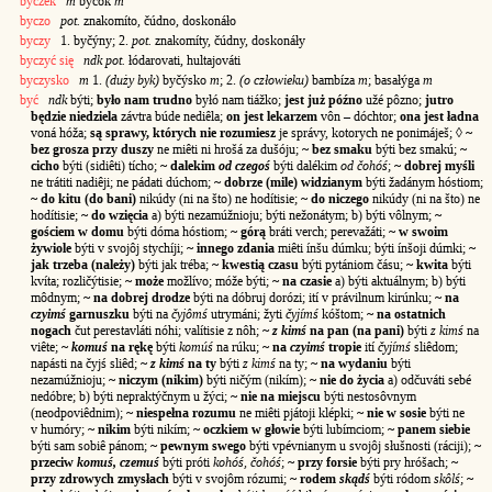
byczek
m
byčók
m
byczo
pot.
znakomíto, čúdno, doskonáło
byczy
1. byčýny; 2.
pot.
znakomíty, čúdny, doskonáły
byczyć się
ndk pot.
łódarovati, hultajováti
byczysko
m
1.
(duży byk)
byčýsko
m
; 2.
(o człowieku)
bambíza
m
; basałýga
m
być
ndk
býti;
było nam trudno
byłó nam tiážko;
jest już późno
užé pôzno;
jutro
będzie niedziela
závtra búde nediêla;
on jest lekarzem
vôn – dóchtor;
ona jest ładna
voná hóža;
są sprawy, których nie rozumiesz
je správy, kotorych ne ponimáješ; ◊
~
bez grosza przy duszy
ne miêti ni hrošá za dušóju;
~ bez smaku
býti bez smakú;
~
cicho
býti (sidiêti) tícho;
~ dalekim
od czegoś
býti dalékim
od čohóś
;
~ dobrej myśli
ne trátiti nadiêji; ne pádati dúchom;
~ dobrze (mile) widzianym
býti žadánym hóstiom;
~ do kitu (do bani)
nikúdy (ni na što) ne hodítisie;
~ do niczego
nikúdy (ni na što) ne
hodítisie;
~ do wzięcia
a) býti nezamúžnioju; býti nežonátym; b) býti vôlnym;
~
gościem w domu
býti dóma hóstiom;
~ górą
bráti verch; perevažáti;
~ w swoim
żywiole
býti v svojôj stychíji;
~ innego zdania
miêti ínšu dúmku; býti ínšoji dúmki;
~
jak trzeba (należy)
býti jak tréba;
~ kwestią czasu
býti pytániom čásu;
~ kwita
býti
kvíta; rozličýtisie;
~ może
možlívo; móže býti;
~ na czasie
a) býti aktuálnym; b) býti
môdnym;
~ na dobrej drodze
býti na dóbruj dorózi; ití v právilnum kirúnku;
~ na
czyimś
garnuszku
býti na
čyjômś
utrymáni; žyti
čyjímś
kóštom;
~ na ostatnich
nogach
čut perestavláti nóhi; valítisie z nôh;
~
z kimś
na pan (na pani)
býti
z kimś
na
viête;
~
komuś
na rękę
býti
komúś
na rúku;
~ na
czyimś
tropie
ití
čyjímś
sliêdom;
napásti na čyjś sliêd;
~
z kimś
na ty
býti
z kimś
na ty;
~ na wydaniu
býti
nezamúžnioju;
~ niczym (nikim)
býti ničým (nikím);
~ nie do życia
a) odčuváti sebé
nedóbre; b) býti nepraktýčnym u žýci;
~ nie na miejscu
býti nestosôvnym
(neodpoviêdnim);
~ niespełna rozumu
ne miêti pjátoji klépki;
~ nie w sosie
býti ne
v humóry;
~ nikim
býti nikím;
~ oczkiem w głowie
býti lubímciom;
~ panem siebie
býti sam sobiê pánom;
~ pewnym swego
býti vpévnianym u svojôj słušnosti (ráciji);
~
przeciw
komuś, czemuś
býti próti
kohóś, čohóś
;
~ przy forsie
býti pry hróšach;
~
przy zdrowych zmysłach
býti v svojôm rózumi;
~ rodem
skądś
býti ródom
skôlś
;
~