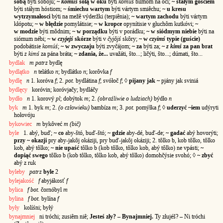
sobą
býti sobóju;
~
komuś
solą w oku
býti
komúś
bilmóm na óci;
~ stałym gościem
býti stáłym hóstiom;
~ śmiechu wartym
býti vártym smiêchu;
~ u kresu
wytrzymałosci
býti na mežê výderžki (terpiênia);
~ wartym zachodu
býti vártym
kłópotu;
~ w błędzie
pomylátisie;
~ w kropce
opynítisie v głuchôm kutkóvi;
~
w modzie
býti môdnim;
~ w porządku
býti v porádku;
~ w siódmym niebie
býti na
siómum nébi;
~ w
czyjejś
skórze
býti v
čyjôjś
skôry;
~ w
czyimś
typie (guście)
podobátisie
komúś
;
~ w zwyczaju
býti zvyčájom;
~ za
býti za;
~
z kimś
za pan brat
býti
z kimś
za pána bráta;
~ zdania, że...
uvažáti, što...; ličýti, što...; dúmati, što...
bydlak
m patrz
bydlę
bydlątko
n
telátko
n
; bydlátko
n
; korôvka
f
bydlę
n
1. koróva
f
; 2.
pot.
bydlátina
f
; svółoč
f
; ◊
pijany jak ~
pjány jak sviniá
bydlęcy
koróvin; koróvjačy; bydláčy
bydło
n
1. korový
pl
; dobýtok
m
; 2.
(obraźliwie o ludziach)
býdło
n
byk
m
1. byk
m
; 2.
(o człowieku)
bambíza
m
; 3.
pot.
pomýłka
f
; ◊
uderzyć ~iem
udýryti
hołovóju
bykowiec
m
bykôveć
m (bič)
byle
1. abý, buď;
~ co
aby-štó, buď-štó;
~ gdzie
aby-dé, buď-de;
~ gadać
abý hovorýti;
przy ~ okazji
pry aby-jakôj okáziji, pry buď-jakôj okáziji; 2. tôlko b, kob tôlko, tôlko
kob, abý tôlko;
~ nie upaść
tôlko b (kob tôlko, tôlko kob, abý tôlko) ne vpásti;
~
dopiąć swego
tôlko b (kob tôlko, tôlko kob, abý tôlko) domohčýsie svohó; ◊
~ zbyć
abý z ruk
byleby
patrz
byle
2
bylejakość
f
abyjákosť
f
bylica
f bot.
čornóbyl
m
bylina
f bot.
bylína
f
były
kolíśni; byłý
bynajmniej
ni tróchi; zusiêm niê;
Jesteś zły? – Bynajmniej.
Ty złujéš? – Ni tróchi