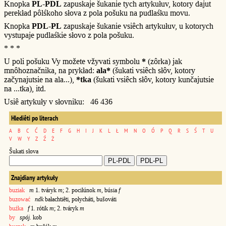
Knopka
PL-PDL
zapuskaje šukanie tych artykułuv, kotory dajut
perekład pôlśkoho słova z pola pošuku na pudlaśku movu.
Knopka
PDL-PL
zapuskaje šukanie vsiêch artykułuv, u kotorych
vystupaje pudlaśkie słovo z pola pošuku.
* * *
U poli pošuku Vy možete vžyvati symbolu
*
(zôrka) jak
mnôhoznačnika, na prykład:
ala*
(šukati vsiêch słôv, kotory
začynajutsie na ala...),
*tka
(šukati vsiêch słôv, kotory kunčajutsie
na ...tka), itd.
Usiê artykuły v słovniku: 46 436
Hlediêti po literach
A
B
C
Ć
D
E
F
G
H
I
J
K
L
Ł
M
N
O
Ó
P
Q
R
S
Ś
T
U
V
W
Y
Z
Ź
Ż
Šukati słova
Znajdiany artykuły
buziak
m
1. tváryk
m
; 2. pociłúnok
m
, búsia
f
buzować
ndk
bałachtiêti, połycháti, bušováti
buźka
f
1. rótik
m
; 2. tváryk
m
by
spój.
kob