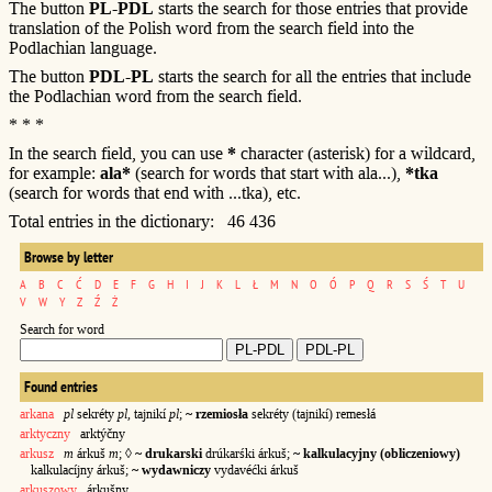
The button
PL-PDL
starts the search for those entries that provide
translation of the Polish word from the search field into the
Podlachian language.
The button
PDL-PL
starts the search for all the entries that include
the Podlachian word from the search field.
* * *
In the search field, you can use
*
character (asterisk) for a wildcard,
for example:
ala*
(search for words that start with ala...),
*tka
(search for words that end with ...tka), etc.
Total entries in the dictionary: 46 436
Browse by letter
A
B
C
Ć
D
E
F
G
H
I
J
K
L
Ł
M
N
O
Ó
P
Q
R
S
Ś
T
U
V
W
Y
Z
Ź
Ż
Search for word
Found entries
arkana
pl
sekréty
pl
, tajnikí
pl
;
~ rzemiosła
sekréty (tajnikí) remesłá
arktyczny
arktýčny
arkusz
m
árkuš
m
; ◊
~ drukarski
drúkarśki árkuš;
~ kalkulacyjny (obliczeniowy)
kalkulacíjny árkuš;
~ wydawniczy
vydavéćki árkuš
arkuszowy
árkušny