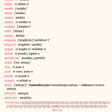
arlekin
m
arlekín
m
armada
f
armáda
f
armata
f
armáta
f
armatni
armátny
armator
m
armátor
m
armatura
f
armatúra
f
armia
f
ármija
f
armijny
armíjny
arogancja
f
arogáncija
f
; nachálnosť
f
arogancki
arogántny; nachálny
arogant
m
arogánt
m
; nachálnik
m
aromat
m
aromát
f
, zapách
m
aromatyczny
aromátny; pachúščy
aronia
f bot.
arónija
f
arras
m
arrás
m
arsen
m
chem.
arsén
m
arsenał
m
arsenáł
m
arszenik
m
aršénik
m
arteria
f
artéryja
f
;
~ komunikacyjna
komunikacíjna artéryja;
~ wieńcowa
vincióva
artéryja
artezyjski
artezíjski
artretyczny
artretýčny
First
Previous
«
[
1
]
[
2
]
[
3
]
[
4
]
[
5
]
[
6
]
[
7
]
[
8
]
[
9
]
[
10
]
[
11
]
[
12
]
[
13
]
[
14
]
[
15
]
[
16
]
[
17
]
[
18
]
[
19
]
[
20
]
[
21
]
[
22
]
[
23
]
[
24
]
[
25
]
[
26
]
[
27
]
[
28
]
[
29
]
[
30
]
[
31
]
[32]
[
33
]
[
34
]
[
35
]
[
36
]
[
37
]
[
38
]
[
39
]
[
40
]
[
41
]
[
42
]
»
Next
Last