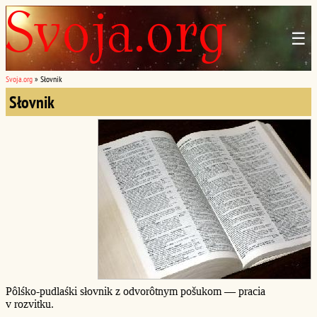
☰
Svoja.org
»
Słovnik
Słovnik
Pôlśko-pudlaśki słovnik z odvorôtnym pošukom — pracia
v rozvitku.