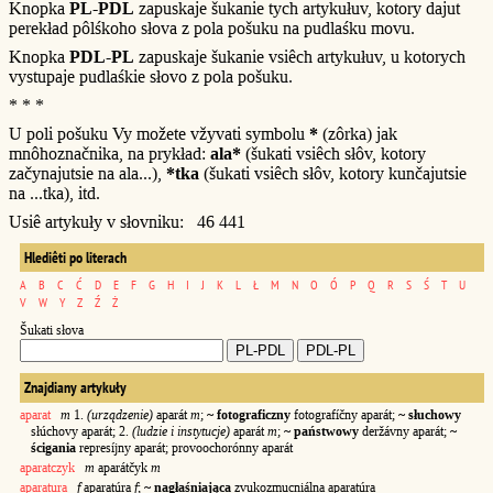
Knopka
PL-PDL
zapuskaje šukanie tych artykułuv, kotory dajut
perekład pôlśkoho słova z pola pošuku na pudlaśku movu.
Knopka
PDL-PL
zapuskaje šukanie vsiêch artykułuv, u kotorych
vystupaje pudlaśkie słovo z pola pošuku.
* * *
U poli pošuku Vy možete vžyvati symbolu
*
(zôrka) jak
mnôhoznačnika, na prykład:
ala*
(šukati vsiêch słôv, kotory
začynajutsie na ala...),
*tka
(šukati vsiêch słôv, kotory kunčajutsie
na ...tka), itd.
Usiê artykuły v słovniku: 46 441
Hlediêti po literach
A
B
C
Ć
D
E
F
G
H
I
J
K
L
Ł
M
N
O
Ó
P
Q
R
S
Ś
T
U
V
W
Y
Z
Ź
Ż
Šukati słova
Znajdiany artykuły
aparat
m
1.
(urządzenie)
aparát
m
;
~ fotograficzny
fotografíčny aparát;
~ słuchowy
słúchovy aparát; 2.
(ludzie i instytucje)
aparát
m
;
~ państwowy
deržávny aparát;
~
ścigania
represíjny aparát; provoochorónny aparát
aparatczyk
m
aparátčyk
m
aparatura
f
aparatúra
f
;
~ nagłaśniająca
zvukozmucniálna aparatúra