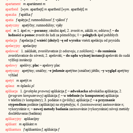
apartament
m
apartáment
m
apartheid
[
wym.
aparthejt]
m
apartheid [
wym.
aparthéjt]
m
apaszka
f
apáška
f
apatia
f
apátyja
f
; rumnodúšnosť
f
; vjáłosť
f
apatyczny
apatýčny; rumnodúšny; vjáły
apel
m
1. ápel
m
;
~ poranny
; ránišni ápel; 2. zvorót
m
, záklik
m
; odózva
f
;
~ do
ludności o pomoc
zvorót do ludi za pómoščoju; ◊
~ poległych
ápel pohíbłych
apelacj|a
f
apelacija
f
;
wnieść (złożyć) ~ę od wyroku
vnésti apeláciju od prysúdu
apelacyjny
apelacíjny
apelować
1. zaklikáti, zvoróčuvatisie
(z odozvoju, z zaklikom)
;
~ do sumienia
zvoróčuvatisie do sóvesti; 2. apelováti;
~ do sądu wyższej instancji
apelováti do sudá
výžšoji instánciji
apelowy
apelóvy;
plac ~
apelovy plac
apetyczny
apetýtny; smáčny;
~e jedzenie
apetýtne (smáčne) jiêdło;
~y wygląd
apetýtny
výhlad
apetyt
m
apetýt
m
aplauz
m
óplaski
pl
aplikacja
1.
(praktyka prawna)
aplikácija
f
;
~ adwokacka
advokáćka aplikácija; 2.
(program komputerowy)
aplikácija
f
;
~ w telefonie (w komputerze)
aplikácija
v telefóni (v kompútery); 3. podánie
n (prôśby)
; aplikácija
f
;
~ o przyznanie
stypendium
podánie (aplikácija) na stypéndyju; 4.
(zastosowanie)
zastosovánie
n
;
vykorystánie
n
;
~ nowej metody badania
zastosovánie (vykorystánie) nóvoji metódy
dosliêduvania (badánia)
aplikacyjny
aplikacíjny
aplikant
m
aplikánt
m
aplikantura
f
aplikantúra
f
, aplikácija
f