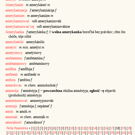
Amerykanin
m
amerykáneć
m
amerykanizacja
f
amerykanizácija
f
amerykanizm
m
amerykanízm
m
amerykanizować
ndk
amerykanizováti
amerykanizować się
ndk
amerykanizovátisie
Amerykanka
f
amerykánka
f
; ◊
wolna amerykanka
boroťbá bez práviłuv; chto što
chóče, tóje róbit
amerykański
amerykánśki
ametyst
m
min.
ametýst
m
ametystowy
ametýstovy
amfetamina
f
amfetamína
f
amfetaminowy
amfetamínovy
amfibia
f
amfíbija
f
amfiteatr
m
amfiteátr
m
amfora
f
amfóra
f
aminokwas
m chem.
aminokisłotá
f
amnesti|a
f
amnéstyja
f
;
~ powszechna
ohúlna amnéstyja;
ogłosić ~ę
objavíti
(prohołosíti) amnéstyju
amnestionować
amnestyjonováti
amnezja
f
amnézija
f
, nepámeť
f
amok
m
amók
m
amoniak
m chem.
amoniák
m
amoralność
f
amorálnosť
f
Perša
Poperednia
«
[
1
]
[
2
]
[
3
]
[
4
]
[
5
]
[
6
]
[
7
]
[
8
]
[
9
]
[
10
]
[
11
]
[
12
]
[
13
]
[
14
]
[
15
]
[
16
]
[
17
]
[18]
[
19
]
[
20
]
[
21
]
[
22
]
[
23
]
[
24
]
[
25
]
[
26
]
[
27
]
[
28
]
[
29
]
[
30
]
[
31
]
[
32
]
[
33
]
[
34
]
[
35
]
[
36
]
[
37
]
[
38
]
[
39
]
[
40
]
[
41
]
[
42
]