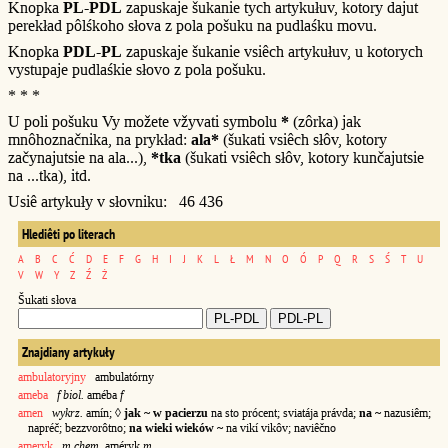
Knopka
PL-PDL
zapuskaje šukanie tych artykułuv, kotory dajut
perekład pôlśkoho słova z pola pošuku na pudlaśku movu.
Knopka
PDL-PL
zapuskaje šukanie vsiêch artykułuv, u kotorych
vystupaje pudlaśkie słovo z pola pošuku.
* * *
U poli pošuku Vy možete vžyvati symbolu
*
(zôrka) jak
mnôhoznačnika, na prykład:
ala*
(šukati vsiêch słôv, kotory
začynajutsie na ala...),
*tka
(šukati vsiêch słôv, kotory kunčajutsie
na ...tka), itd.
Usiê artykuły v słovniku: 46 436
Hlediêti po literach
A
B
C
Ć
D
E
F
G
H
I
J
K
L
Ł
M
N
O
Ó
P
Q
R
S
Ś
T
U
V
W
Y
Z
Ź
Ż
Šukati słova
Znajdiany artykuły
ambulatoryjny
ambulatórny
ameba
f biol.
améba
f
amen
wykrz.
amín; ◊
jak ~ w pacierzu
na sto prócent; sviatája právda;
na ~
nazusiêm;
napréč; bezzvorôtno;
na wieki wieków ~
na vikí vikôv; naviêčno
ameryk
m
chem.
améryk
m