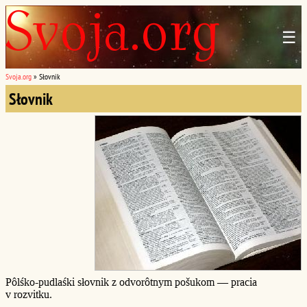
☰
Svoja.org
»
Słovnik
Słovnik
Pôlśko-pudlaśki słovnik z odvorôtnym pošukom — pracia
v rozvitku.