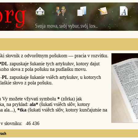
Svoja mova, svôj vybur, svôj los...
śki słovnik z odvorôtnym pošukom — pracia v rozvitku.
PDL
zapuskaje šukanie tych artykułuv, kotory dajut
śkoho słova z pola pošuku na pudlaśku movu.
-PL
zapuskaje šukanie vsiêch artykułuv, u kotorych
laśkie słovo z pola pošuku.
u Vy možete vžyvati symbolu
*
(zôrka) jak
a, na prykład:
ala*
(šukati vsiêch słôv, kotory
a ala...),
*tka
(šukati vsiêch słôv, kotory kunčajutsie na
y v słovniku: 46 436
erach