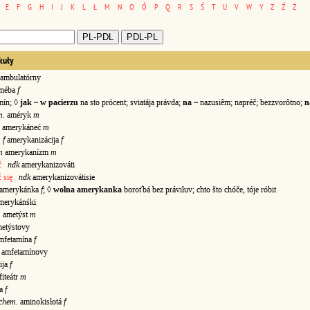
E
F
G
H
I
J
K
L
Ł
M
N
O
Ó
P
Q
R
S
Ś
T
U
V
W
Y
Z
Ź
Ż
kuły
mbulatórny
méba
f
ín; ◊
jak ~ w pacierzu
na sto prócent; sviatája právda;
na ~
nazusiêm; napréč; bezzvorôtno;
n
m.
améryk
m
amerykáneć
m
f
amerykanizácija
f
m
amerykanízm
m
ć
ndk
amerykanizováti
 się
ndk
amerykanizovátisie
amerykánka
f
; ◊
wolna amerykanka
boroťbá bez práviłuv; chto što chóče, tóje róbit
erykánśki
.
ametýst
m
týstovy
mfetamína
f
mfetamínovy
ija
f
iteátr
m
ra
f
chem.
aminokisłotá
f