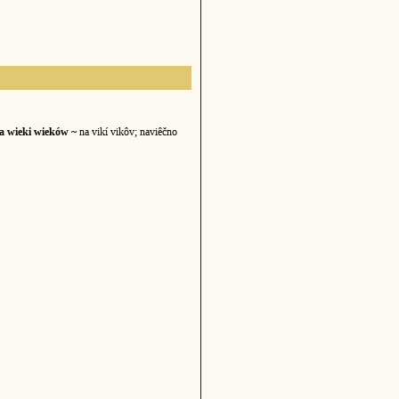
a wieki wieków ~
na vikí vikôv; naviêčno