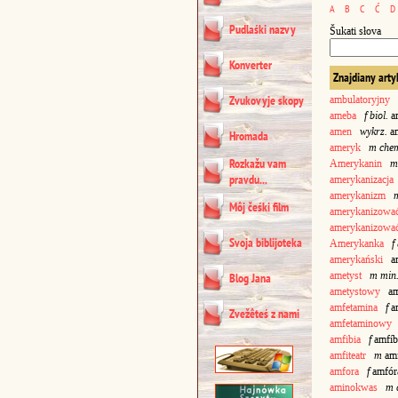
A
B
C
Ć
D
Pudlaśki nazvy
Šukati słova
Konverter
Znajdiany arty
Zvukovyje skopy
ambulatoryjny
a
ameba
f biol.
a
amen
wykrz.
am
Hromada
ameryk
m
che
Rozkažu vam
Amerykanin
m
pravdu...
amerykanizacja
amerykanizm
Môj čeśki film
amerykanizowa
amerykanizować
Svoja biblijoteka
Amerykanka
f
amerykański
am
ametyst
m
min
Blog Jana
ametystowy
ame
amfetamina
f
a
Zvežêteś z nami
amfetaminowy
a
amfibia
f
amfíb
amfiteatr
m
amf
amfora
f
amfó
aminokwas
m 