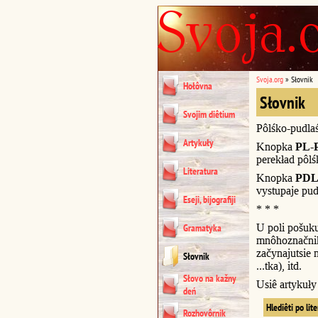
Svoja.org
»
Słovnik
Hołôvna
Słovnik
Svojim diêtium
Pôlśko-pudla
Artykuły
Knopka
PL-
perekład pôl
Literatura
Knopka
PDL
vystupaje pud
Eseji, bijografiji
* * *
U poli pošuk
Gramatyka
mnôhoznačnik
začynajutsie n
Słovnik
...tka), itd.
Słovo na kažny
Usiê artykuł
deń
Hlediêti po lit
Rozhovôrnik