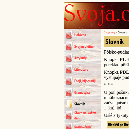
Svoja.org
»
Słovnik
Hołôvna
Słovnik
Svojim diêtium
Pôlśko-pudla
Artykuły
Knopka
PL-
perekład pôl
Literatura
Knopka
PDL
vystupaje pud
Eseji, bijografiji
* * *
U poli pošuk
Gramatyka
mnôhoznačnik
začynajutsie n
Słovnik
...tka), itd.
Słovo na kažny
Usiê artykuł
deń
Hlediêti po lit
Rozhovôrnik