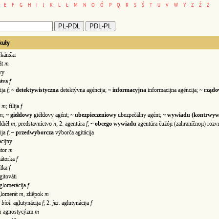
E
F
G
H
I
J
K
L
Ł
M
N
O
Ó
P
Q
R
S
Ś
T
U
V
W
Y
Z
Ź
Ż
kuły
kánśki
át
m
vy
áva
f
ija
f
;
~ detektywistyczna
detektývna agéncija;
~ informacyjna
informacijna agéncija;
~ rząd
ł
m
; fílija
f
m
;
~ giełdowy
giéłdovy agént;
~ ubezpieczeniowy
ubezpečálny agént;
~ wywiadu (kontrwyw
ddiêł
m
; predstavníctvo
n
; 2. agentúra
f
;
~ obcego wywiadu
agentúra čužóji (zahraníčnoji) rozv
ija
f
;
~ przedwyborcza
výborča agitácija
cíjny
átor
m
tátorka
f
ítka
f
gitováti
glomerácija
f
lomerát
m
, zliêpok
m
.
biol.
aglutynácija
f
; 2.
jęz.
aglutynácija
f
m
agnostycýzm
m