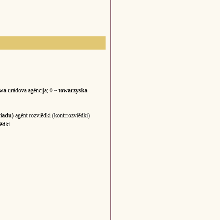
owa
urádova agéncija; ◊
~ towarzyska
iadu)
agént rozviêdki (kontrrozviêdki)
iêdki