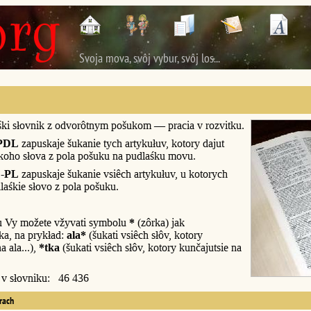
Svoja mova, svôj vybur, svôj los...
śki słovnik z odvorôtnym pošukom — pracia v rozvitku.
PDL
zapuskaje šukanie tych artykułuv, kotory dajut
śkoho słova z pola pošuku na pudlaśku movu.
-PL
zapuskaje šukanie vsiêch artykułuv, u kotorych
laśkie słovo z pola pošuku.
u Vy možete vžyvati symbolu
*
(zôrka) jak
a, na prykład:
ala*
(šukati vsiêch słôv, kotory
a ala...),
*tka
(šukati vsiêch słôv, kotory kunčajutsie na
y v słovniku: 46 436
erach