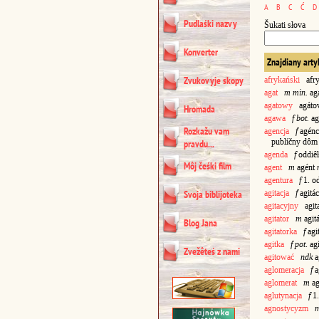
A
B
C
Ć
D
Pudlaśki nazvy
Šukati słova
Konverter
Znajdiany arty
Zvukovyje skopy
afrykański
afry
agat
m min.
ag
agatowy
agáto
Hromada
agawa
f
bot.
ag
Rozkažu vam
agencja
f
agénc
publíčny dôm
pravdu...
agenda
f
oddiê
Môj čeśki film
agent
m
agént
agentura
f
1. o
agitacja
f
agitác
Svoja biblijoteka
agitacyjny
agita
agitator
m
agit
Blog Jana
agitatorka
f
agi
agitka
f pot
. ag
Zvežêteś z nami
agitować
ndk
a
aglomeracja
f
a
aglomerat
m
ag
aglutynacja
f
1
agnostycyzm