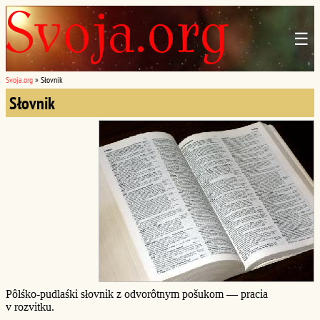
☰
Svoja.org
»
Słovnik
Słovnik
Pôlśko-pudlaśki słovnik z odvorôtnym pošukom — pracia
v rozvitku.