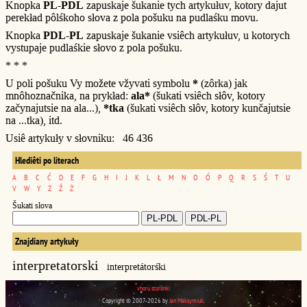
Knopka
PL-PDL
zapuskaje šukanie tych artykułuv, kotory dajut
perekład pôlśkoho słova z pola pošuku na pudlaśku movu.
Knopka
PDL-PL
zapuskaje šukanie vsiêch artykułuv, u kotorych
vystupaje pudlaśkie słovo z pola pošuku.
* * *
U poli pošuku Vy možete vžyvati symbolu
*
(zôrka) jak
mnôhoznačnika, na prykład:
ala*
(šukati vsiêch słôv, kotory
začynajutsie na ala...),
*tka
(šukati vsiêch słôv, kotory kunčajutsie
na ...tka), itd.
Usiê artykuły v słovniku: 46 436
Hlediêti po literach
A
B
C
Ć
D
E
F
G
H
I
J
K
L
Ł
M
N
O
Ó
P
Q
R
S
Ś
T
U
V
W
Y
Z
Ź
Ż
Šukati słova
Znajdiany artykuły
interpretatorski
interpretátorśki
vhoru storônki
Copyright © 2007-2026 by
Jan Maksymiuk
.