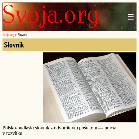
☰
Svoja.org
»
Słovnik
Słovnik
Pôlśko-pudlaśki słovnik z odvorôtnym pošukom — pracia
v rozvitku.