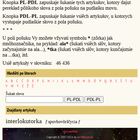
Knopka
PL-PDL
zapuskaje šukanie tych artykułuv, kotory dajut
perekład pôlśkoho słova z pola pošuku na pudlaśku movu.
Knopka
PDL-PL
zapuskaje šukanie vsiêch artykułuv, u kotorych
vystupaje pudlaśkie słovo z pola pošuku.
* * *
U poli pošuku Vy možete vžyvati symbolu
*
(zôrka) jak
mnôhoznačnika, na prykład:
ala*
(šukati vsiêch słôv, kotory
začynajutsie na ala...),
*tka
(šukati vsiêch słôv, kotory kunčajutsie
na ...tka), itd.
Usiê artykuły v słovniku: 46 436
Hlediêti po literach
A
B
C
Ć
D
E
F
G
H
I
J
K
L
Ł
M
N
O
Ó
P
Q
R
S
Ś
T
U
V
W
Y
Z
Ź
Ż
Šukati słova
Znajdiany artykuły
interlokutorka
f
spuvhovôrščycia
f
vhoru storônki
Copyright © 2007-2026 by
Jan Maksymiuk
.