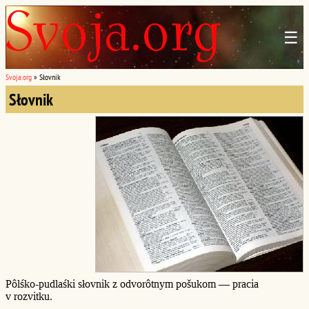
☰
Svoja.org
»
Słovnik
Słovnik
Pôlśko-pudlaśki słovnik z odvorôtnym pošukom — pracia
v rozvitku.