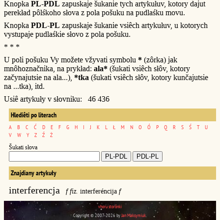
Knopka
PL-PDL
zapuskaje šukanie tych artykułuv, kotory dajut
perekład pôlśkoho słova z pola pošuku na pudlaśku movu.
Knopka
PDL-PL
zapuskaje šukanie vsiêch artykułuv, u kotorych
vystupaje pudlaśkie słovo z pola pošuku.
* * *
U poli pošuku Vy možete vžyvati symbolu
*
(zôrka) jak
mnôhoznačnika, na prykład:
ala*
(šukati vsiêch słôv, kotory
začynajutsie na ala...),
*tka
(šukati vsiêch słôv, kotory kunčajutsie
na ...tka), itd.
Usiê artykuły v słovniku: 46 436
Hlediêti po literach
A
B
C
Ć
D
E
F
G
H
I
J
K
L
Ł
M
N
O
Ó
P
Q
R
S
Ś
T
U
V
W
Y
Z
Ź
Ż
Šukati słova
Znajdiany artykuły
interferencja
f fiz.
interferéncija
f
vhoru storônki
Copyright © 2007-2026 by
Jan Maksymiuk
.