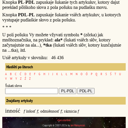
Knopka
PL-PDL
zapuskaje šukanie tych artykułuv, kotory dajut
perekład pôlśkoho słova z pola pošuku na pudlaśku movu.
Knopka
PDL-PL
zapuskaje šukanie vsiêch artykułuv, u kotorych
vystupaje pudlaśkie słovo z pola pošuku.
* * *
U poli pošuku Vy možete vžyvati symbolu
*
(zôrka) jak
mnôhoznačnika, na prykład:
ala*
(šukati vsiêch słôv, kotory
začynajutsie na ala...),
*tka
(šukati vsiêch słôv, kotory kunčajutsie
na ...tka), itd.
Usiê artykuły v słovniku: 46 436
Hlediêti po literach
A
B
C
Ć
D
E
F
G
H
I
J
K
L
Ł
M
N
O
Ó
P
Q
R
S
Ś
T
U
V
W
Y
Z
Ź
Ż
Šukati słova
Znajdiany artykuły
inność
f
ínšosť
f
; odmiênnosť
f
; ráznicia
f
vhoru storônki
Copyright © 2007-2026 by
Jan Maksymiuk
.