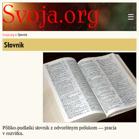
☰
Svoja.org
»
Słovnik
Słovnik
Pôlśko-pudlaśki słovnik z odvorôtnym pošukom — pracia
v rozvitku.